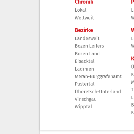
Chronik
P
Lokal
L
Weltweit
W
Bezirke
W
Landesweit
L
Bozen Leifers
W
Bozen Land
K
Eisacktal
Ü
Ladinien
K
Meran-Burggrafenamt
M
Pustertal
T
Überetsch-Unterland
L
Vinschgau
B
Wipptal
K