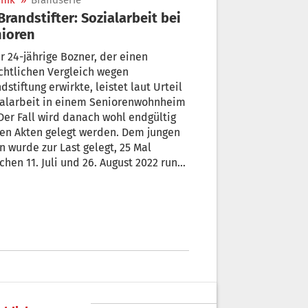
nik
»
Brandserie
ioren
r 24-jährige Bozner, der einen
chtlichen Vergleich wegen
dstiftung erwirkte, leistet laut Urteil
rbeit in einem Seniorenwohnheim
n Akten gelegt werden. Dem jungen
 wurde zur Last gelegt, 25 Mal
chen 11. Juli und 26. August 2022 rund
Bozen und in der Gemeinde Eppan
r gelegt zu haben.