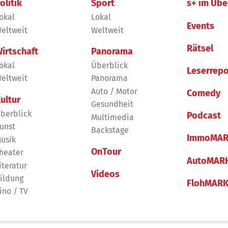
olitik
Sport
s+ im Übe
okal
Lokal
Events
eltweit
Weltweit
Rätsel
irtschaft
Panorama
okal
Überblick
Leserrepo
eltweit
Panorama
Auto / Motor
Comedy
ultur
Gesundheit
berblick
Podcast
Multimedia
unst
Backstage
ImmoMAR
usik
OnTour
heater
AutoMAR
iteratur
Videos
ildung
FlohMAR
ino / TV