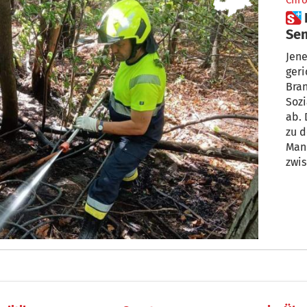
Chro
 Brandstifter: Sozialarbeit bei
Sen
Jene
geri
Bran
Soziala
ab. Der Fall wird danach wohl endgültig
zu de
Mann
zwis
um 
Feue