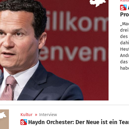
Kult
 André Comploi überrascht mit
Pro
Hay
„Mac
drei
des 
dah
Heut
André Comp
das 
habe
Kultur
»
Interview
 Haydn Orchester: Der Neue ist ein Te