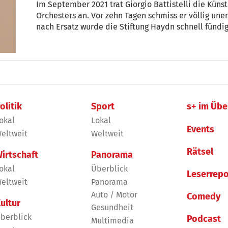
Im September 2021 trat Giorgio Battistelli die Küns
Orchesters an. Vor zehn Tagen schmiss er völlig unerwartet das Handtuch. Auf der Suche
nach Ersatz wurde die Stiftung Haydn schnell fündig. Nun betraute sie André Comploi
interimistisch mit der Künstlerischen Leitung des K
olitik
Sport
s+ im Übe
okal
Lokal
Events
eltweit
Weltweit
Rätsel
irtschaft
Panorama
okal
Überblick
Leserrepo
eltweit
Panorama
Auto / Motor
Comedy
ultur
Gesundheit
berblick
Podcast
Multimedia