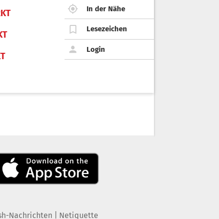
In der Nähe
KT
Lesezeichen
KT
Login
KT
|
sh-Nachrichten
Netiquette