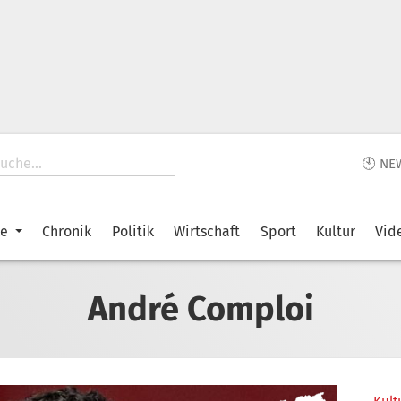
🕙 NE
ke
Chronik
Politik
Wirtschaft
Sport
Kultur
Vid
André Comploi