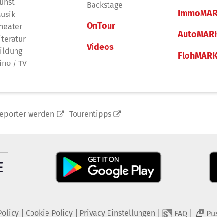
unst
Backstage
ImmoMAR
usik
OnTour
heater
AutoMAR
iteratur
Videos
ildung
FlohMAR
ino / TV
reporter werden
Tourentipps
Policy
|
Cookie Policy
|
Privacy Einstellungen
|
|
FAQ
Pu
2