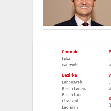
Chronik
P
Lokal
L
Weltweit
W
Bezirke
W
Landesweit
L
Bozen Leifers
W
Bozen Land
K
Eisacktal
Ü
Ladinien