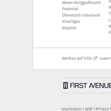
K
Meran-Burggrafenamt
M
Pustertal
T
Überetsch-Unterland
L
Vinschgau
B
Wipptal
K
Werben auf STOL
Leser
Impressum
|
AGB
|
Privacy 