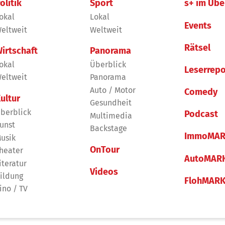
olitik
Sport
s+ im Übe
okal
Lokal
Events
eltweit
Weltweit
Rätsel
irtschaft
Panorama
okal
Überblick
Leserrepo
eltweit
Panorama
Auto / Motor
Comedy
ultur
Gesundheit
berblick
Podcast
Multimedia
unst
Backstage
ImmoMAR
usik
OnTour
heater
AutoMAR
iteratur
Videos
ildung
FlohMAR
ino / TV