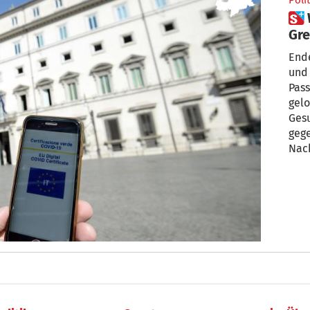
Polit
 Womöglich „reduzierter“
Gre
End
und
Pass
gelo
Gesu
gegenüb
Nac