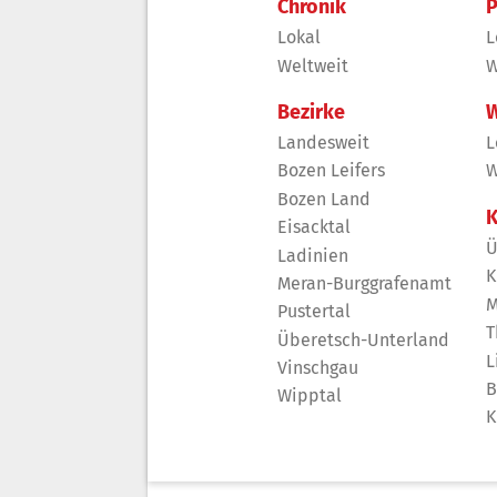
Chronik
P
Lokal
L
Weltweit
W
Bezirke
W
Landesweit
L
Bozen Leifers
W
Bozen Land
K
Eisacktal
Ü
Ladinien
K
Meran-Burggrafenamt
M
Pustertal
T
Überetsch-Unterland
L
Vinschgau
B
Wipptal
K