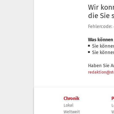
Wir konn
die Sie
Fehlercode:
Was können 
Sie könne
Sie könne
Haben Sie A
redaktion@sto
Chronik
P
Lokal
L
Weltweit
W