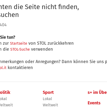
ten die Seite nicht finden,
 suchen
 404
Sie tun?
n zur
von STOL zurückkehren
Startseite
n die
verwenden
STOL-Suche
nmerkungen oder Anregungen? Dann können Sie uns p
kontaktieren
l.it
olitik
Sport
s+ im Übe
okal
Lokal
Events
eltweit
Weltweit