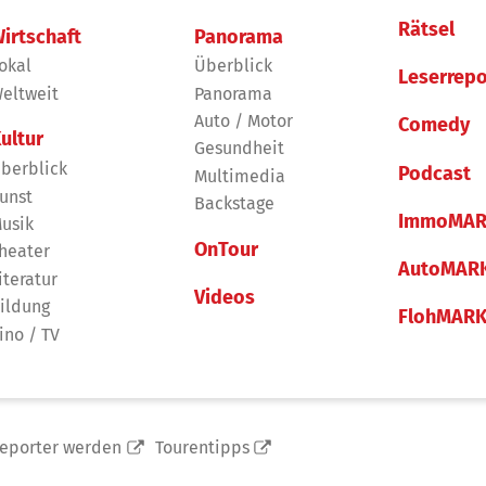
Rätsel
irtschaft
Panorama
okal
Überblick
Leserrepo
eltweit
Panorama
Auto / Motor
Comedy
ultur
Gesundheit
berblick
Podcast
Multimedia
unst
Backstage
ImmoMAR
usik
OnTour
heater
AutoMAR
iteratur
Videos
ildung
FlohMAR
ino / TV
reporter werden
Tourentipps