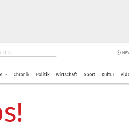
🕙 NE
ke
Chronik
Politik
Wirtschaft
Sport
Kultur
Vid
s!