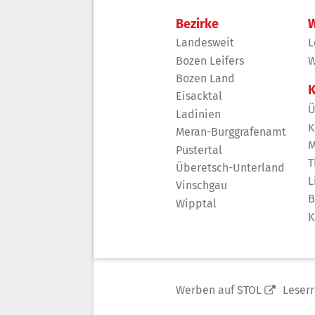
Bezirke
W
Landesweit
L
Bozen Leifers
W
Bozen Land
K
Eisacktal
Ü
Ladinien
K
Meran-Burggrafenamt
M
Pustertal
T
Überetsch-Unterland
L
Vinschgau
B
Wipptal
K
Werben auf STOL
Leser