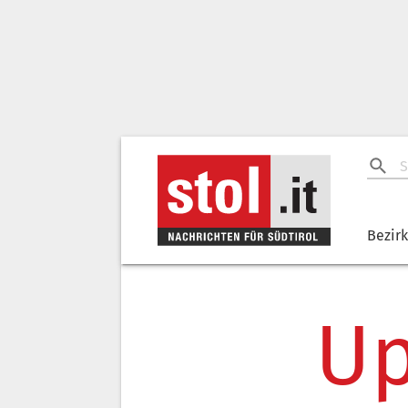
Bezir
Up