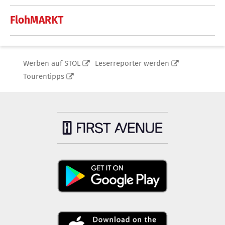
FlohMARKT
Werben auf STOL
Leserreporter werden
Tourentipps