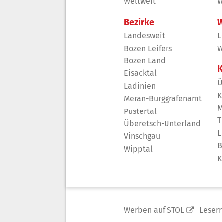
Weltweit
W
Bezirke
W
Landesweit
L
Bozen Leifers
W
Bozen Land
K
Eisacktal
Ü
Ladinien
K
Meran-Burggrafenamt
M
Pustertal
T
Überetsch-Unterland
L
Vinschgau
B
Wipptal
K
Werben auf STOL
Leser