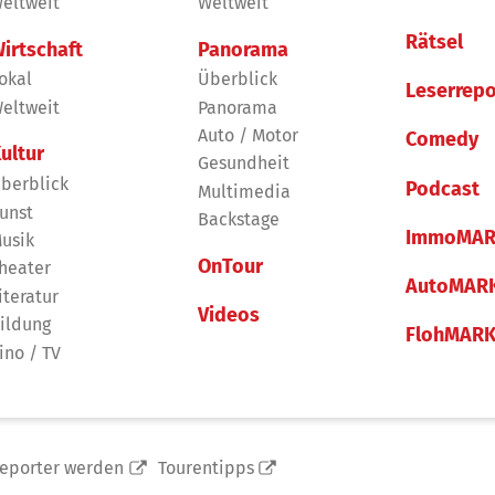
eltweit
Weltweit
Rätsel
irtschaft
Panorama
okal
Überblick
Leserrepo
eltweit
Panorama
Auto / Motor
Comedy
ultur
Gesundheit
berblick
Podcast
Multimedia
unst
Backstage
ImmoMAR
usik
OnTour
heater
AutoMAR
iteratur
Videos
ildung
FlohMAR
ino / TV
reporter werden
Tourentipps