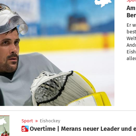
Spor
Am 
Ber
Er w
best
Welt
And
Eis
alle
Sport
»
Eishockey
 Overtime | Merans neuer Leader und 