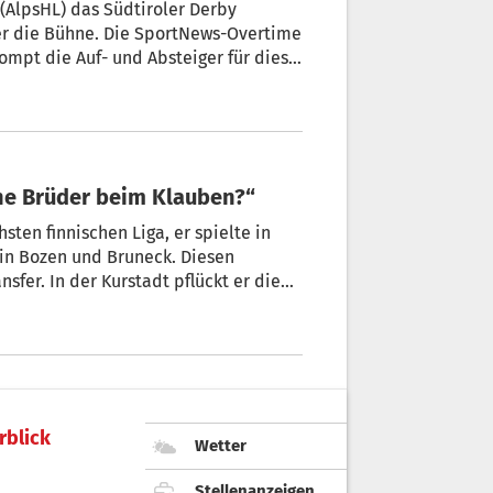
(AlpsHL) das Südtiroler Derby
r die Bühne. Die SportNews-Overtime
mpt die Auf- und Absteiger für diese
Beweis stellt, sowie eine unglaubliche
ne Brüder beim Klauben?“
ten finnischen Liga, er spielte in
 in Bozen und Bruneck. Diesen
sfer. In der Kurstadt pflückt er die
agegen die Äpfel vom Baum. Wir haben
nd uns dann gemeinsam auf den Weg in
eler und seinen Trainer mit
rblick
Wetter
Stellenanzeigen