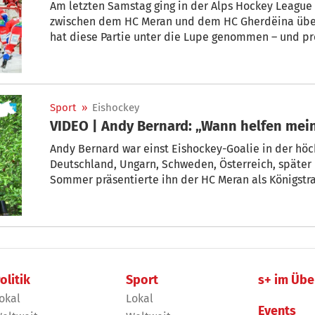
Am letzten Samstag ging in der Alps Hockey League 
zwischen dem HC Meran und dem HC Gherdëina übe
hat diese Partie unter die Lupe genommen – und pro
Woche gefunden: Ein Goalie, der seine Klasse unter 
Negativserie.
Sport
»
Eishockey
VIDEO | Andy Bernard: „Wann helfen mei
Andy Bernard war einst Eishockey-Goalie in der höchs
Deutschland, Ungarn, Schweden, Österreich, später
Sommer präsentierte ihn der HC Meran als Königstran
Pucks aus der Luft, in seinem Heimatort Kaltern d
ihn und seine Eltern in den Obstwiesen besucht u
die MeranArena gemacht. Dort nimmt er seine Mitspi
markanten Fragen in die Mangel.
olitik
Sport
s+ im Übe
okal
Lokal
Events