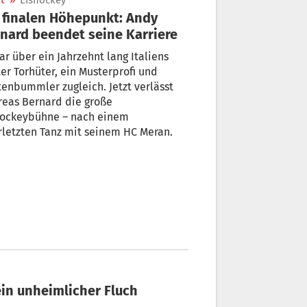
t
»
Eishockey
finalen Höhepunkt: Andy
nard beendet seine Karriere
ar über ein Jahrzehnt lang Italiens
er Torhüter, ein Musterprofi und
enbummler zugleich. Jetzt verlässt
reas Bernard die große
hockeybühne – nach einem
rletzten Tanz mit seinem HC Meran.
ein unheimlicher Fluch