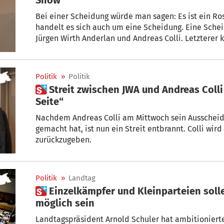
Bei einer Scheidung würde man sagen: Es ist ein Ro
handelt es sich auch um eine Scheidung. Eine Sche
Jürgen Wirth Anderlan und Andreas Colli. Letzterer 
harschen Worten.
Politik
»
Politik
 Streit zwischen JWA und Andreas Colli entbrannt – „Tritt zur
Seite“
Nachdem Andreas Colli am Mittwoch sein Ausscheide
gemacht hat, ist nun ein Streit entbrannt. Colli wir
zurückzugeben.
Politik
»
Landtag
 Einzelkämpfer und Kleinparteien sollen künftig nicht mehr
möglich sein
Landtagspräsident Arnold Schuler hat ambitionierte