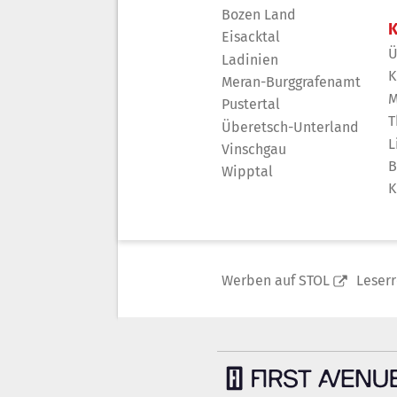
Bozen Land
K
Eisacktal
Ü
Ladinien
K
Meran-Burggrafenamt
M
Pustertal
T
Überetsch-Unterland
L
Vinschgau
B
Wipptal
K
Werben auf STOL
Leser