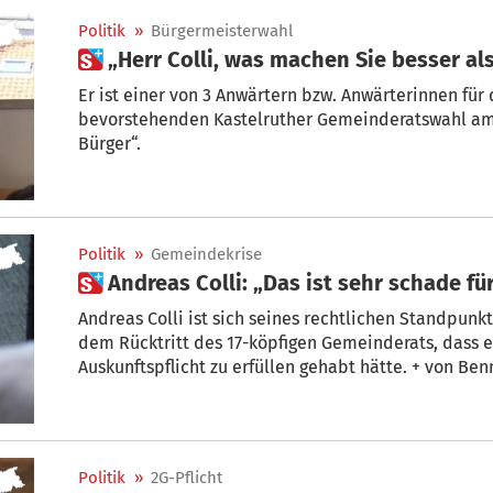
Politik
»
Bürgermeisterwahl
 „Herr Colli, was machen Sie besser al
Er ist einer von 3 Anwärtern bzw. Anwärterinnen für
bevorstehenden Kastelruther Gemeinderatswahl am 13
Bürger“.
Politik
»
Gemeindekrise
 Andreas Colli: „Das ist sehr schade 
Andreas Colli ist sich seines rechtlichen Standpunk
dem Rücktritt des 17-köpfigen Gemeinderats, dass er niemandem gegenüber eine
Auskunftspflicht zu erfüllen gehabt hätte. + von Be
Politik
»
2G-Pflicht