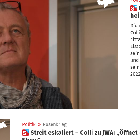
Polit
 Landtag: Neue Colli-Liste
hei
Die 
Coll
citt
Liste JW
sein
und er 
seiner Bürgerliste bei d
2022
Politik
»
Rosenkrieg
 Streit eskaliert – Colli zu JWA: „Öffnet die Augen, schaut hinter die
Show“