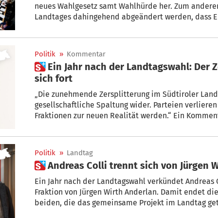
neues Wahlgesetz samt Wahlhürde her. Zum anderen
Landtages dahingehend abgeändert werden, dass Ei
Fraktionen künftig nicht mehr möglich sind.
Politik
»
Kommentar
 Ein Jahr nach der Landtagswahl: Der Zerfall der Fraktionen setzt
sich fort
„Die zunehmende Zersplitterung im Südtiroler Land
gesellschaftliche Spaltung wider. Parteien verliere
Fraktionen zur neuen Realität werden.“ Ein Komment
Sorg.
Politik
»
Landtag
 Andreas Colli trennt sich von Jürgen
Ein Jahr nach der Landtagswahl verkündet Andreas Co
Fraktion von Jürgen Wirth Anderlan. Damit endet d
beiden, die das gemeinsame Projekt im Landtag ge