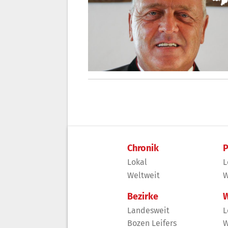
Chronik
P
Lokal
L
Weltweit
W
Bezirke
W
Landesweit
L
Bozen Leifers
W