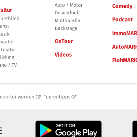
Auto / Motor
Comedy
ultur
Gesundheit
berblick
Podcast
Multimedia
unst
Backstage
ImmoMAR
usik
OnTour
heater
AutoMAR
iteratur
Videos
ildung
FlohMAR
ino / TV
reporter werden
Tourentipps