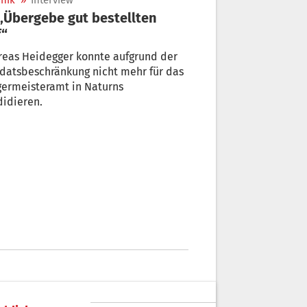
nik
»
Interview
f“
reas Heidegger konnte aufgrund der
datsbeschränkung nicht mehr für das
germeisteramt in Naturns
idieren.