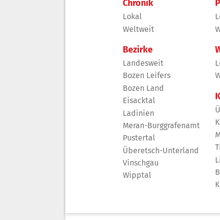
Chronik
P
Lokal
L
Weltweit
W
Bezirke
W
Landesweit
L
Bozen Leifers
W
Bozen Land
K
Eisacktal
Ü
Ladinien
K
Meran-Burggrafenamt
M
Pustertal
T
Überetsch-Unterland
L
Vinschgau
B
Wipptal
K