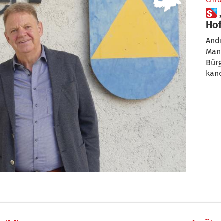
Chro
 „Übergebe gut bestellten
Ho
And
Man
Bür
kand