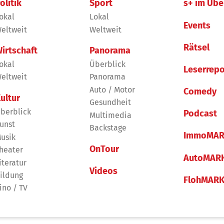
olitik
Sport
s+ im Übe
okal
Lokal
Events
eltweit
Weltweit
Rätsel
irtschaft
Panorama
okal
Überblick
Leserrepo
eltweit
Panorama
Auto / Motor
Comedy
ultur
Gesundheit
berblick
Podcast
Multimedia
unst
Backstage
ImmoMAR
usik
OnTour
heater
AutoMAR
iteratur
Videos
ildung
FlohMAR
ino / TV