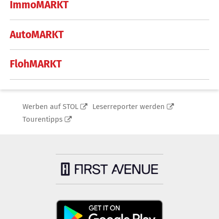
ImmoMARKT
AutoMARKT
FlohMARKT
Werben auf STOL
Leserreporter werden
Tourentipps