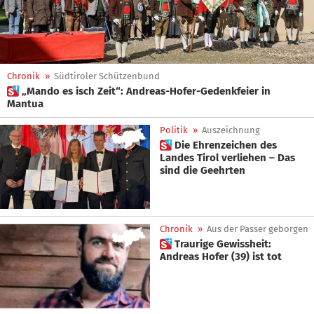
Chronik
»
Südtiroler Schützenbund
 „Mando es isch Zeit“: Andreas-Hofer-Gedenkfeier in
Mantua
Politik
»
Auszeichnung
 Die Ehrenzeichen des
Landes Tirol verliehen – Das
sind die Geehrten
Chronik
»
Aus der Passer geborgen
 Traurige Gewissheit:
Andreas Hofer (39) ist tot