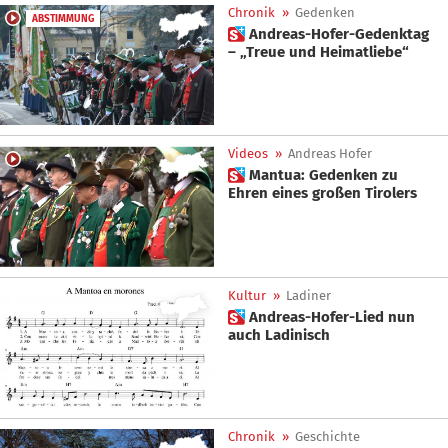
Chronik
»
Gedenken
ABSTIMMUNG
 Andreas-Hofer-Gedenktag
– „Treue und Heimatliebe“
Videos
»
Andreas Hofer
 Mantua: Gedenken zu
Ehren eines großen Tirolers
Kultur
»
Ladiner
 Andreas-Hofer-Lied nun
auch Ladinisch
Chronik
»
Geschichte