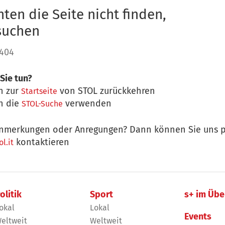
ten die Seite nicht finden,
 suchen
 404
Sie tun?
n zur
von STOL zurückkehren
Startseite
n die
verwenden
STOL-Suche
nmerkungen oder Anregungen? Dann können Sie uns p
kontaktieren
l.it
olitik
Sport
s+ im Übe
okal
Lokal
Events
eltweit
Weltweit