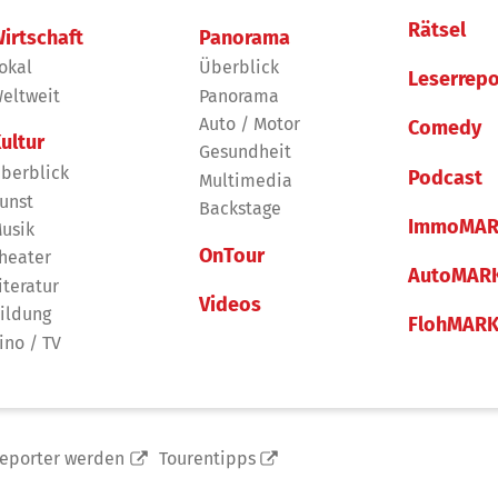
Rätsel
irtschaft
Panorama
okal
Überblick
Leserrepo
eltweit
Panorama
Auto / Motor
Comedy
ultur
Gesundheit
berblick
Podcast
Multimedia
unst
Backstage
ImmoMAR
usik
OnTour
heater
AutoMAR
iteratur
Videos
ildung
FlohMAR
ino / TV
reporter werden
Tourentipps