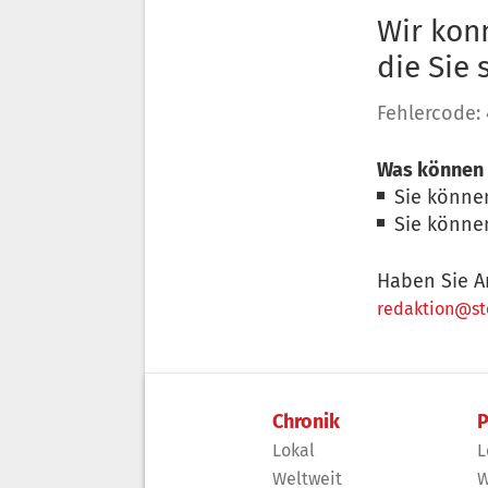
Wir konn
die Sie
Fehlercode:
Was können 
Sie könne
Sie könne
Haben Sie A
redaktion@sto
Chronik
P
Lokal
L
Weltweit
W