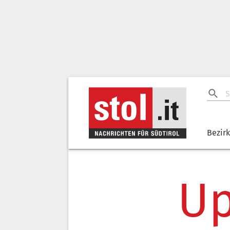
Bezir
Up