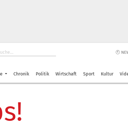
🕙 NE
ke
Chronik
Politik
Wirtschaft
Sport
Kultur
Vid
s!