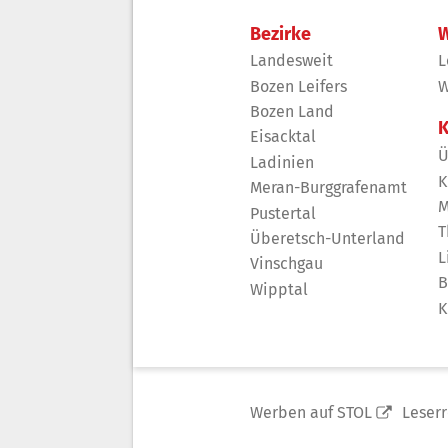
Bezirke
W
Landesweit
L
Bozen Leifers
W
Bozen Land
K
Eisacktal
Ü
Ladinien
K
Meran-Burggrafenamt
M
Pustertal
T
Überetsch-Unterland
L
Vinschgau
B
Wipptal
K
Werben auf STOL
Leser