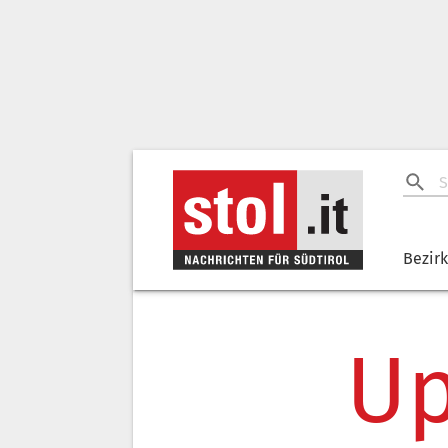
Bezir
Up