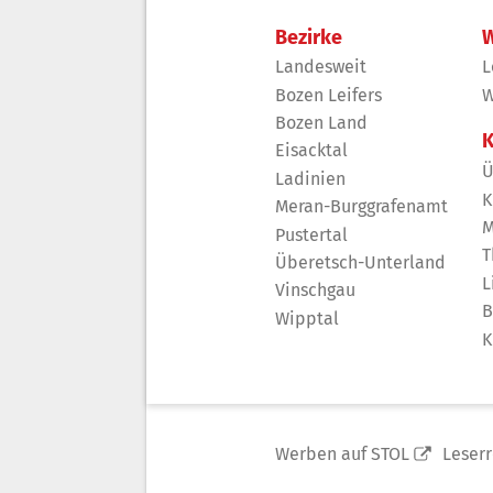
Bezirke
W
Landesweit
L
Bozen Leifers
W
Bozen Land
K
Eisacktal
Ü
Ladinien
K
Meran-Burggrafenamt
M
Pustertal
T
Überetsch-Unterland
L
Vinschgau
B
Wipptal
K
Werben auf STOL
Leser