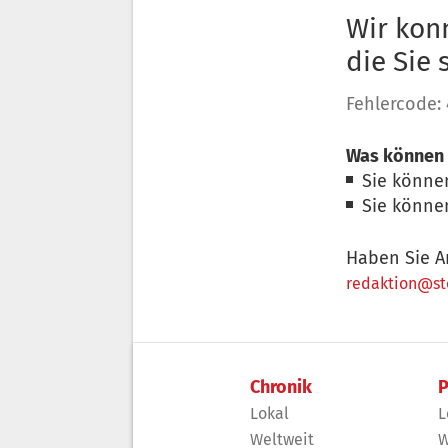
Wir konn
die Sie
Fehlercode:
Was können 
Sie könne
Sie könne
Haben Sie A
redaktion@sto
Chronik
P
Lokal
L
Weltweit
W