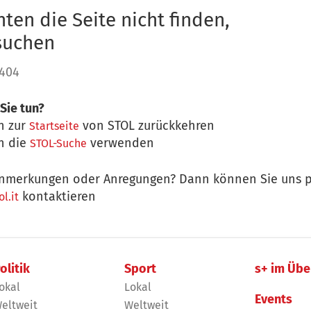
ten die Seite nicht finden,
 suchen
 404
Sie tun?
n zur
von STOL zurückkehren
Startseite
n die
verwenden
STOL-Suche
nmerkungen oder Anregungen? Dann können Sie uns p
kontaktieren
l.it
olitik
Sport
s+ im Übe
okal
Lokal
Events
eltweit
Weltweit