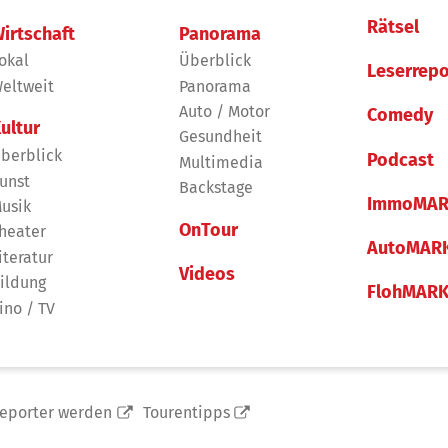
Rätsel
irtschaft
Panorama
okal
Überblick
Leserrepo
eltweit
Panorama
Auto / Motor
Comedy
ultur
Gesundheit
berblick
Podcast
Multimedia
unst
Backstage
ImmoMAR
usik
OnTour
heater
AutoMAR
iteratur
Videos
ildung
FlohMAR
ino / TV
reporter werden
Tourentipps