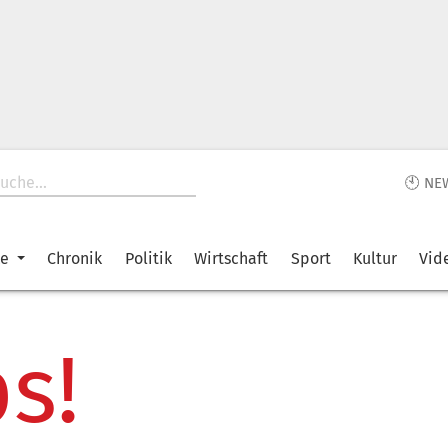
🕙 NE
ke
Chronik
Politik
Wirtschaft
Sport
Kultur
Vid
s!