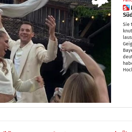
Pan
 Manuel und Anika Neuer:
Südtiro
Lie
Sie 
knut
laus
Geig
Baye
deut
habe
Hoch