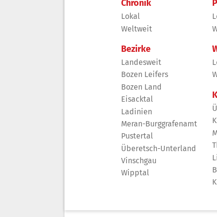
Chronik
P
Lokal
L
Weltweit
W
Bezirke
W
Landesweit
L
Bozen Leifers
W
Bozen Land
K
Eisacktal
Ü
Ladinien
K
Meran-Burggrafenamt
M
Pustertal
T
Überetsch-Unterland
L
Vinschgau
B
Wipptal
K