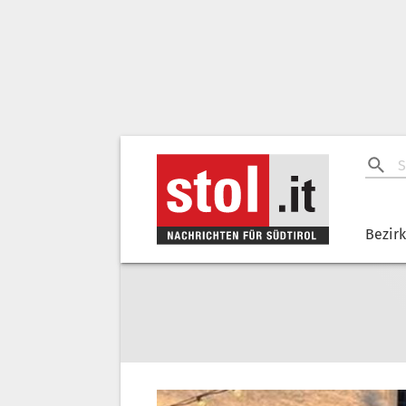
Bezir