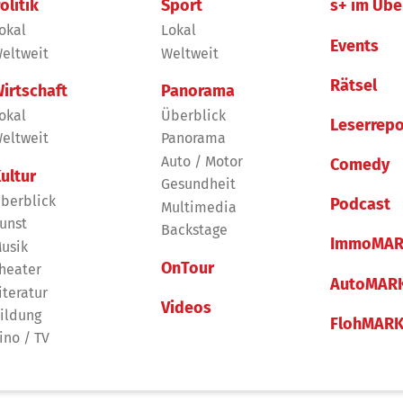
olitik
Sport
s+ im Übe
okal
Lokal
Events
eltweit
Weltweit
Rätsel
irtschaft
Panorama
okal
Überblick
Leserrepo
eltweit
Panorama
Auto / Motor
Comedy
ultur
Gesundheit
berblick
Podcast
Multimedia
unst
Backstage
ImmoMAR
usik
OnTour
heater
AutoMAR
iteratur
Videos
ildung
FlohMAR
ino / TV