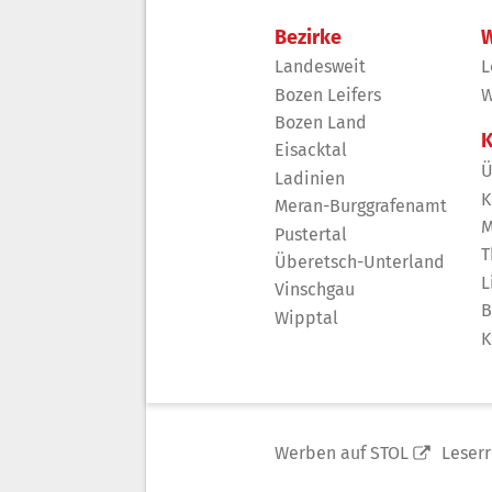
Bezirke
W
Landesweit
L
Bozen Leifers
W
Bozen Land
K
Eisacktal
Ü
Ladinien
K
Meran-Burggrafenamt
M
Pustertal
T
Überetsch-Unterland
L
Vinschgau
B
Wipptal
K
Werben auf STOL
Leser