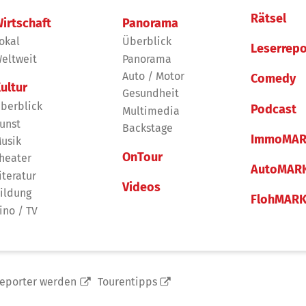
Rätsel
irtschaft
Panorama
okal
Überblick
Leserrepo
eltweit
Panorama
Auto / Motor
Comedy
ultur
Gesundheit
berblick
Podcast
Multimedia
unst
Backstage
ImmoMAR
usik
OnTour
heater
AutoMAR
iteratur
Videos
ildung
FlohMAR
ino / TV
reporter werden
Tourentipps