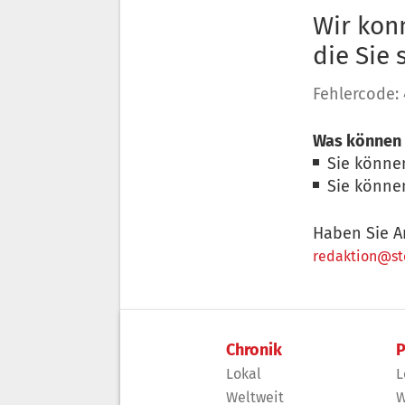
Wir konn
die Sie
Fehlercode:
Was können 
Sie könne
Sie könne
Haben Sie A
redaktion@sto
Chronik
P
Lokal
L
Weltweit
W