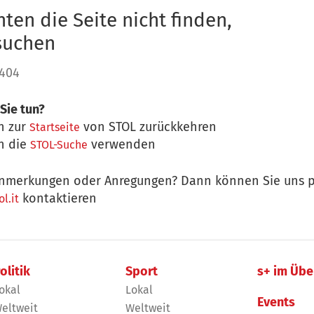
ten die Seite nicht finden,
 suchen
 404
Sie tun?
n zur
von STOL zurückkehren
Startseite
n die
verwenden
STOL-Suche
nmerkungen oder Anregungen? Dann können Sie uns p
kontaktieren
l.it
olitik
Sport
s+ im Übe
okal
Lokal
Events
eltweit
Weltweit