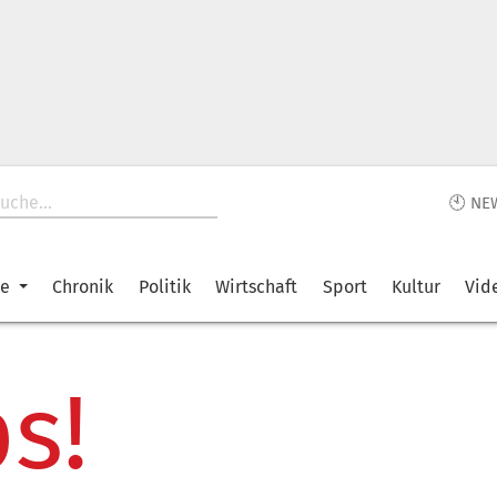
🕙 NE
ke
Chronik
Politik
Wirtschaft
Sport
Kultur
Vid
s!