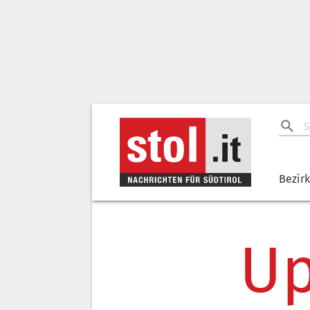
Bezir
Up