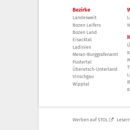
Bezirke
W
Landesweit
L
Bozen Leifers
W
Bozen Land
K
Eisacktal
Ü
Ladinien
K
Meran-Burggrafenamt
M
Pustertal
T
Überetsch-Unterland
L
Vinschgau
B
Wipptal
K
Werben auf STOL
Leser