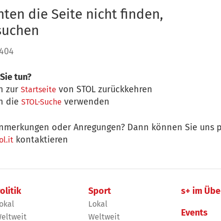
ten die Seite nicht finden,
 suchen
 404
Sie tun?
n zur
von STOL zurückkehren
Startseite
n die
verwenden
STOL-Suche
nmerkungen oder Anregungen? Dann können Sie uns p
kontaktieren
l.it
olitik
Sport
s+ im Übe
okal
Lokal
Events
eltweit
Weltweit