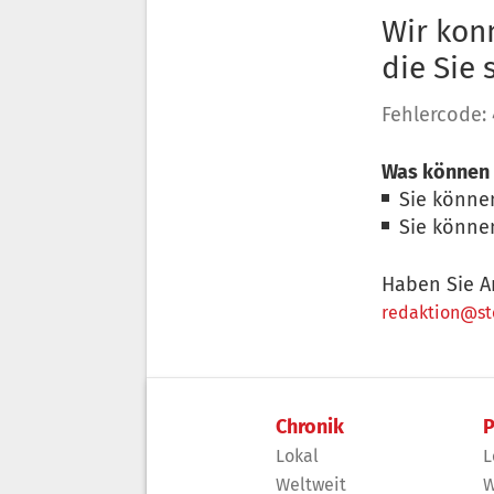
Wir konn
die Sie
Fehlercode:
Was können 
Sie könne
Sie könne
Haben Sie A
redaktion@sto
Chronik
P
Lokal
L
Weltweit
W