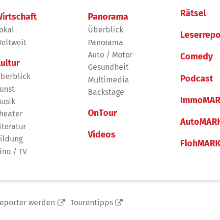
Rätsel
irtschaft
Panorama
okal
Überblick
Leserrepo
eltweit
Panorama
Auto / Motor
Comedy
ultur
Gesundheit
berblick
Podcast
Multimedia
unst
Backstage
ImmoMAR
usik
OnTour
heater
AutoMAR
iteratur
Videos
ildung
FlohMAR
ino / TV
reporter werden
Tourentipps