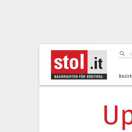
Bezir
Up