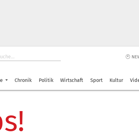
🕙 NE
ke
Chronik
Politik
Wirtschaft
Sport
Kultur
Vid
s!