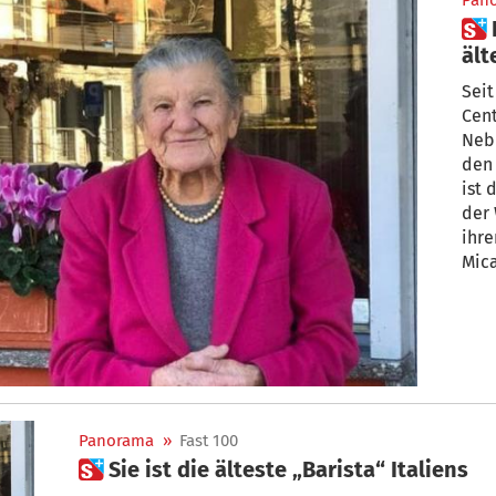
Pan
 Eine grandiose Frau! Italiens
ält
Geb
Seit
Cen
Neb
den
ist 
der 
ihre
Mica
Panorama
»
Fast 100
 Sie ist die älteste „Barista“ Italiens