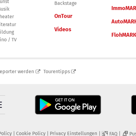
unst
Backstage
ImmoMAR
usik
OnTour
heater
AutoMAR
iteratur
Videos
ildung
FlohMAR
ino / TV
reporter werden
Tourentipps
Policy
|
Cookie Policy
|
Privacy Einstellungen
|
|
FAQ
Pu
2