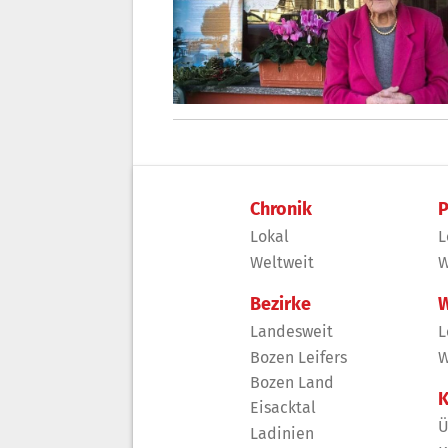
Chronik
P
Lokal
L
Weltweit
W
Bezirke
W
Landesweit
L
Bozen Leifers
W
Bozen Land
K
Eisacktal
Ü
Ladinien