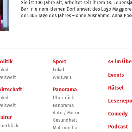
Sie ist 100 Jahre alt, arbeitet seit ihrem 18. Lebens
Bar in einem kleinen Dorf unweit des Lago Maggiore,
der 365 Tage des Jahres – ohne Ausnahme. Anna Possi 
olitik
Sport
s+ im Übe
okal
Lokal
Events
eltweit
Weltweit
Rätsel
irtschaft
Panorama
okal
Überblick
Leserrepo
eltweit
Panorama
Auto / Motor
Comedy
ultur
Gesundheit
berblick
Podcast
Multimedia