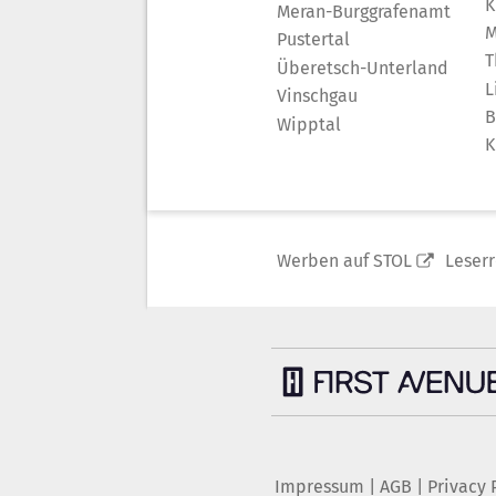
K
Meran-Burggrafenamt
M
Pustertal
T
Überetsch-Unterland
L
Vinschgau
B
Wipptal
K
Werben auf STOL
Leser
Impressum
|
AGB
|
Privacy 