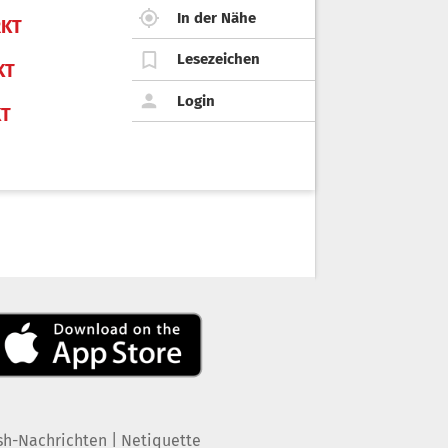
In der Nähe
KT
Lesezeichen
KT
Login
KT
|
sh-Nachrichten
Netiquette