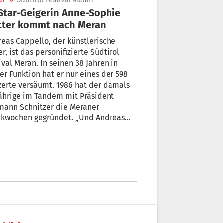
ur
»
Südtirol Festival Meran
tter kommt nach Meran
eas Cappello, der künstlerische
r, ist das personifizierte Südtirol
eran. In seinen 38 Jahren in
r Funktion hat er nur eines der 598
. 1986 hat der damals
ährige im Tandem mit Präsident
mann Schnitzer die Meraner
n gegründet. „Und Andreas
pello hat auch heuer beim Programm
bert“, schwärmte Präsident
zer gestern bei der Vorstellung der
Auflage.