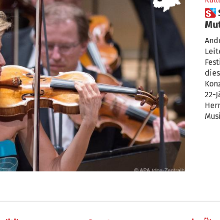
Kult
 Star-Geigerin Anne-Sophie
Mu
Andr
Leite
Festival M
diese
Konzerte versäumt
22-J
Her
Musikwoche
Cap
gezau
Schnit
38. 