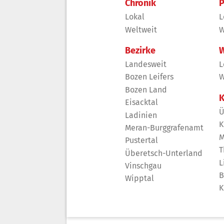
Chronik
P
Lokal
L
Weltweit
W
Bezirke
W
Landesweit
L
Bozen Leifers
W
Bozen Land
K
Eisacktal
Ü
Ladinien
K
Meran-Burggrafenamt
M
Pustertal
T
Überetsch-Unterland
L
Vinschgau
B
Wipptal
K