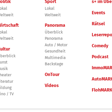
olitik
Sport
s+ im Übe
okal
Lokal
Events
eltweit
Weltweit
Rätsel
irtschaft
Panorama
okal
Überblick
Leserrepo
eltweit
Panorama
Auto / Motor
Comedy
ultur
Gesundheit
berblick
Podcast
Multimedia
unst
Backstage
ImmoMAR
usik
OnTour
heater
AutoMAR
iteratur
Videos
ildung
FlohMAR
ino / TV