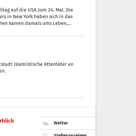
hlag auf die USA zum 24. Mal. Die
rs in New York haben sich in das
schen kamen damals ums Leben,
 den Fernsehbildschirmen. Auch in
ie die Nachricht von den Anschlägen
 einer ganzen Generation geprägt hat.
ptstadt islamistische Attentäter an
en.
rblick
Wetter
Stellenanzeigen