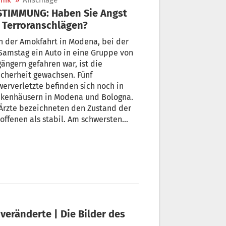
nik
»
Anschläge
STIMMUNG: Haben Sie Angst
 Terroranschlägen?
 der Amokfahrt in Modena, bei der
Samstag ein Auto in eine Gruppe von
ängern gefahren war, ist die
cherheit gewachsen. Fünf
erverletzte befinden sich noch in
nkenhäusern in Modena und Bologna.
Ärzte bezeichneten den Zustand der
offenen als stabil. Am schwersten
etzt ist eine 55 Jahre alte Frau aus der
inz Modena, die auf der
nsivstation eines Spitals in Bologna
ihr Leben kämpft.