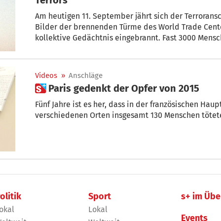
Am heutigen 11. September jährt sich der Terroransc
Bilder der brennenden Türme des World Trade Cente
kollektive Gedächtnis eingebrannt. Fast 3000 Men
Millionen Menschen weltweit saßen fassungslos vor
Südtirol erinnern sich viele noch genau daran, wo s
erfahren haben – ein Moment, der das Lebensgefühl
Videos
»
Anschläge
 Paris gedenkt der Opfer von 2015
Fünf Jahre ist es her, dass in der französischen Hau
verschiedenen Orten insgesamt 130 Menschen tötet
olitik
Sport
s+ im Übe
okal
Lokal
Events