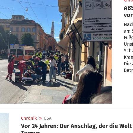
Chro
AB
vor
Nach
am 
Fußg
Unsi
Schw
Kra
Die 
Betr
verl
Prov
Inte
um 
Chronik
»
USA
Vor 24 Jahren: Der Anschlag, der die Welt veränderte | Die Bilder des
Terrors