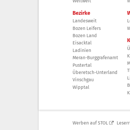
Weltweit
W
Bezirke
W
Landesweit
L
Bozen Leifers
W
Bozen Land
K
Eisacktal
Ü
Ladinien
K
Meran-Burggrafenamt
M
Pustertal
T
Überetsch-Unterland
L
Vinschgau
B
Wipptal
K
Werben auf STOL
Leser