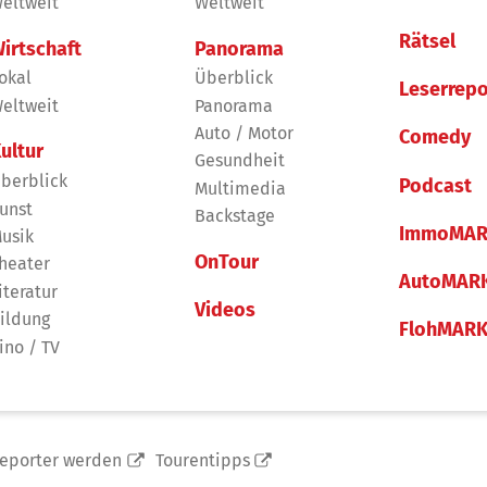
eltweit
Weltweit
Rätsel
irtschaft
Panorama
okal
Überblick
Leserrepo
eltweit
Panorama
Auto / Motor
Comedy
ultur
Gesundheit
berblick
Podcast
Multimedia
unst
Backstage
ImmoMAR
usik
OnTour
heater
AutoMAR
iteratur
Videos
ildung
FlohMAR
ino / TV
reporter werden
Tourentipps