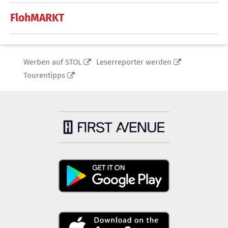
FlohMARKT
Werben auf STOL
Leserreporter werden
Tourentipps