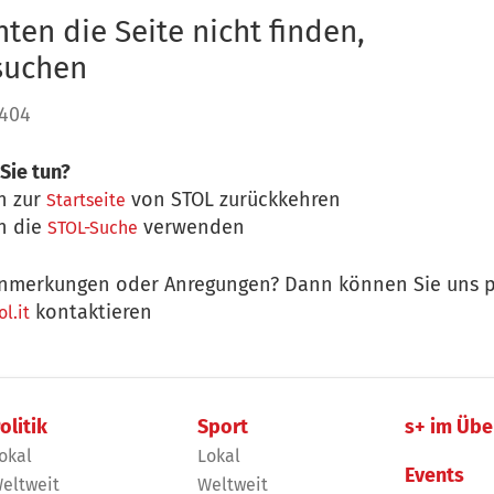
ten die Seite nicht finden,
 suchen
 404
Sie tun?
n zur
von STOL zurückkehren
Startseite
n die
verwenden
STOL-Suche
nmerkungen oder Anregungen? Dann können Sie uns p
kontaktieren
l.it
olitik
Sport
s+ im Übe
okal
Lokal
Events
eltweit
Weltweit