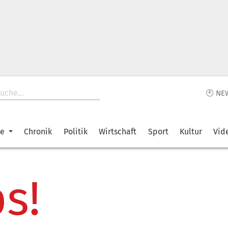
🕙 NE
ke
Chronik
Politik
Wirtschaft
Sport
Kultur
Vid
s!