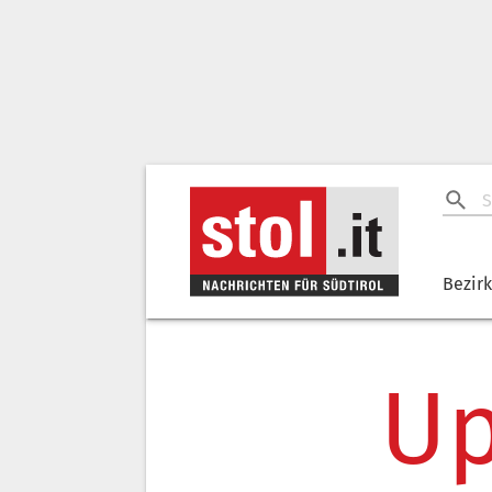
Bezir
Up