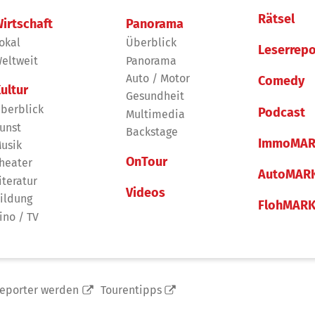
Rätsel
irtschaft
Panorama
okal
Überblick
Leserrepo
eltweit
Panorama
Auto / Motor
Comedy
ultur
Gesundheit
berblick
Podcast
Multimedia
unst
Backstage
ImmoMAR
usik
OnTour
heater
AutoMAR
iteratur
Videos
ildung
FlohMAR
ino / TV
reporter werden
Tourentipps