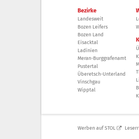
Bezirke
W
Landesweit
L
Bozen Leifers
W
Bozen Land
K
Eisacktal
Ü
Ladinien
K
Meran-Burggrafenamt
M
Pustertal
T
Überetsch-Unterland
L
Vinschgau
B
Wipptal
K
Werben auf STOL
Leser