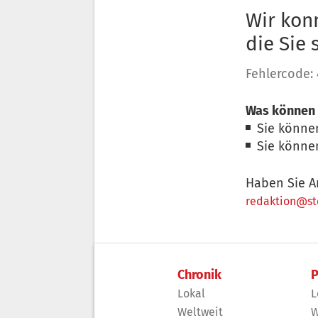
Wir konn
die Sie
Fehlercode:
Was können 
Sie könne
Sie könne
Haben Sie A
redaktion@sto
Chronik
P
Lokal
L
Weltweit
W