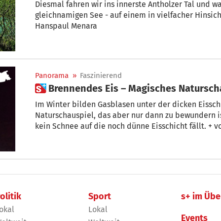
Diesmal fahren wir ins innerste Antholzer Tal und 
gleichnamigen See - auf einem in vielfacher Hinsi
Hanspaul Menara
Panorama
»
Faszinierend
 Brennendes Eis – Magisches Natursc
Im Winter bilden Gasblasen unter der dicken Eisschicht ein faszinierendes
Naturschauspiel, das aber nur dann zu bewundern ist, wenn in der Zeit des Zufrierens
kein Schnee auf die noch dünne Eisschicht fällt. + 
olitik
Sport
s+ im Übe
okal
Lokal
Events