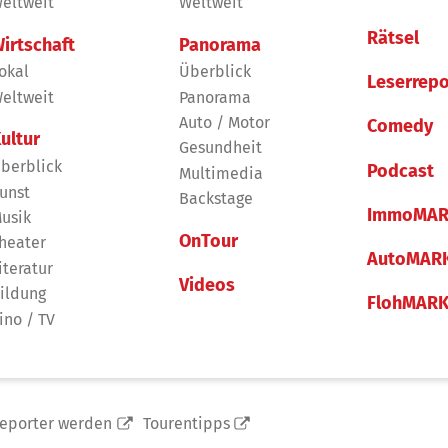
eltweit
Weltweit
Rätsel
irtschaft
Panorama
okal
Überblick
Leserrepo
eltweit
Panorama
Auto / Motor
Comedy
ultur
Gesundheit
berblick
Podcast
Multimedia
unst
Backstage
ImmoMAR
usik
OnTour
heater
AutoMAR
iteratur
Videos
ildung
FlohMAR
ino / TV
reporter werden
Tourentipps