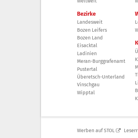
Weltweit
W
Bezirke
W
Landesweit
L
Bozen Leifers
W
Bozen Land
K
Eisacktal
Ü
Ladinien
K
Meran-Burggrafenamt
M
Pustertal
T
Überetsch-Unterland
L
Vinschgau
B
Wipptal
K
Werben auf STOL
Leser