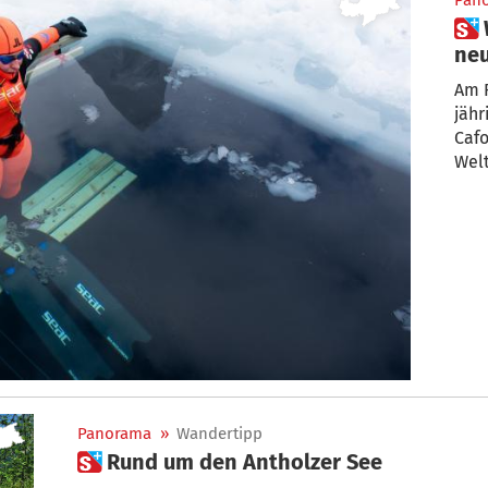
Pan
 Wow! Diese Frau stellt gleich 2
neu
See
Am F
jähr
Cafo
Welt
Panorama
»
Wandertipp
 Rund um den Antholzer See