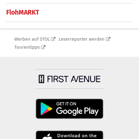
FlohMARKT
Werben auf STOL
Leserreporter werden
Tourentipps