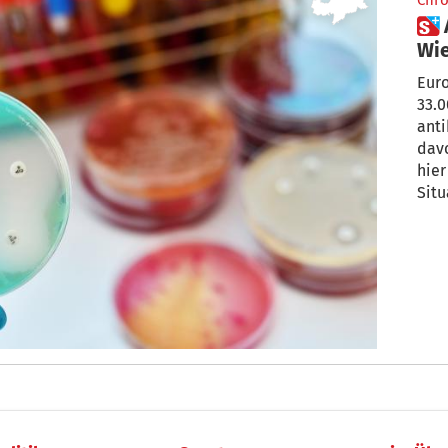
Chro
 Antibiotikaresistente Keime:
Wie
Euro
33.
anti
davo
hier
Situ