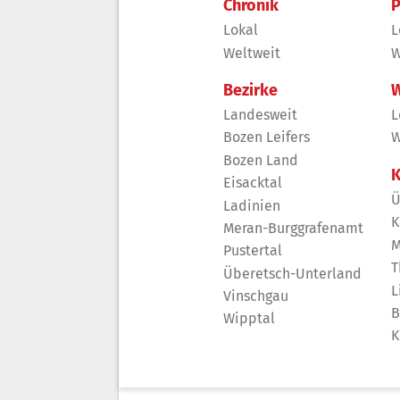
Chronik
P
Lokal
L
Weltweit
W
Bezirke
W
Landesweit
L
Bozen Leifers
W
Bozen Land
K
Eisacktal
Ü
Ladinien
K
Meran-Burggrafenamt
M
Pustertal
T
Überetsch-Unterland
L
Vinschgau
B
Wipptal
K