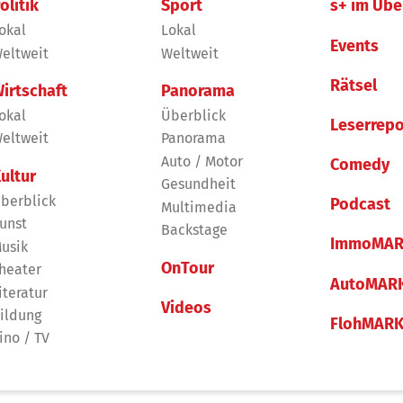
olitik
Sport
s+ im Übe
okal
Lokal
Events
eltweit
Weltweit
Rätsel
irtschaft
Panorama
okal
Überblick
Leserrepo
eltweit
Panorama
Auto / Motor
Comedy
ultur
Gesundheit
berblick
Podcast
Multimedia
unst
Backstage
ImmoMAR
usik
OnTour
heater
AutoMAR
iteratur
Videos
ildung
FlohMAR
ino / TV