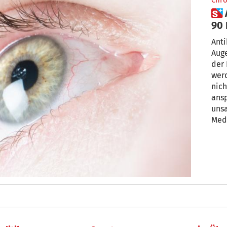
Chro
 Augenärzte schlagen Alarm:
90 
ant
Anti
Auge
der 
werd
nich
ansp
uns
Med
Umw
habe