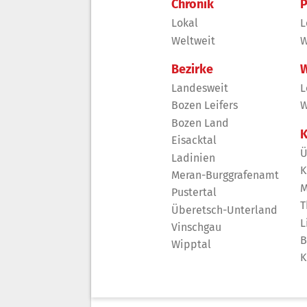
Chronik
P
Lokal
L
Weltweit
W
Bezirke
W
Landesweit
L
Bozen Leifers
W
Bozen Land
K
Eisacktal
Ü
Ladinien
K
Meran-Burggrafenamt
M
Pustertal
T
Überetsch-Unterland
L
Vinschgau
B
Wipptal
K