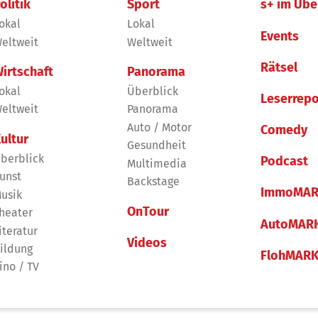
olitik
Sport
s+ im Übe
okal
Lokal
Events
eltweit
Weltweit
Rätsel
irtschaft
Panorama
okal
Überblick
Leserrepo
eltweit
Panorama
Auto / Motor
Comedy
ultur
Gesundheit
berblick
Podcast
Multimedia
unst
Backstage
ImmoMAR
usik
OnTour
heater
AutoMAR
iteratur
Videos
ildung
FlohMAR
ino / TV