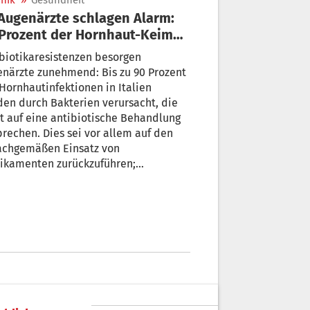
nik
»
Gesundheit
Prozent der Hornhaut-Keime
ibiotikaresistent
biotikaresistenzen besorgen
närzte zunehmend: Bis zu 90 Prozent
Hornhautinfektionen in Italien
en durch Bakterien verursacht, die
t auf eine antibiotische Behandlung
rechen. Dies sei vor allem auf den
achgemäßen Einsatz von
ikamenten zurückzuführen;
eltverschmutzung und Klimawandel
n jedoch auch einen Anteil.