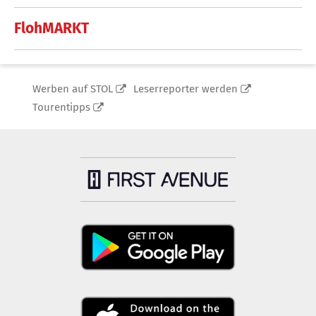
FlohMARKT
Werben auf STOL
Leserreporter werden
Tourentipps