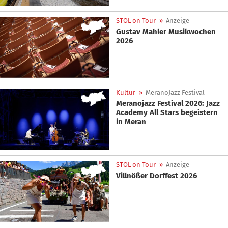
STOL on Tour
»
Anzeige
Gustav Mahler Musikwochen
2026
Kultur
»
MeranoJazz Festival
Meranojazz Festival 2026: Jazz
Academy All Stars begeistern
in Meran
STOL on Tour
»
Anzeige
Villnößer Dorffest 2026