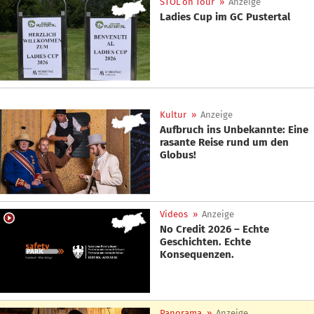
STOL on Tour
»
Anzeige
Ladies Cup im GC Pustertal
Kultur
»
Anzeige
Aufbruch ins Unbekannte: Eine
rasante Reise rund um den
Globus!
Videos
»
Anzeige
No Credit 2026 – Echte
Geschichten. Echte
Konsequenzen.
Panorama
»
Anzeige