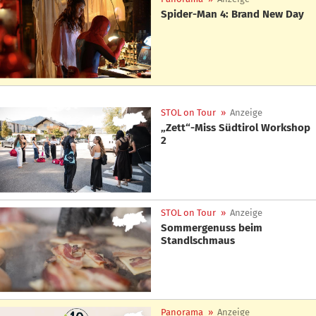
Spider-Man 4: Brand New Day
STOL on Tour
»
Anzeige
„Zett“-Miss Südtirol Workshop
2
STOL on Tour
»
Anzeige
Sommergenuss beim
Standlschmaus
Panorama
»
Anzeige