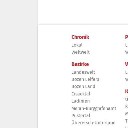
Chronik
P
Lokal
L
Weltweit
W
Bezirke
W
Landesweit
L
Bozen Leifers
W
Bozen Land
K
Eisacktal
Ü
Ladinien
K
Meran-Burggrafenamt
M
Pustertal
T
Überetsch-Unterland