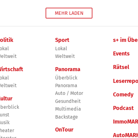
Glücklicherweise wurde bei dem irren Manöver niem
MEHR LADEN
olitik
Sport
s+ im Übe
okal
Lokal
Events
eltweit
Weltweit
Rätsel
irtschaft
Panorama
okal
Überblick
Leserrepo
eltweit
Panorama
Auto / Motor
Comedy
ultur
Gesundheit
berblick
Podcast
Multimedia
unst
Backstage
ImmoMAR
usik
OnTour
heater
AutoMAR