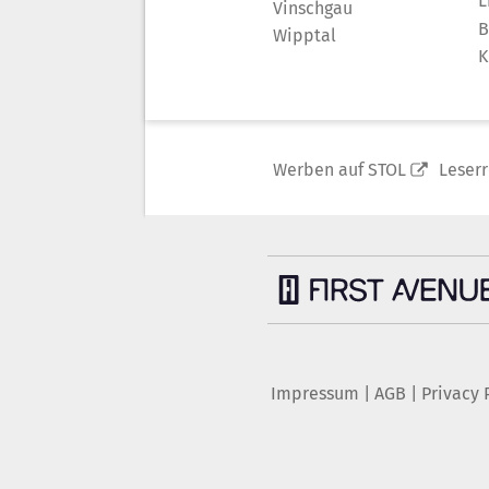
L
Vinschgau
B
Wipptal
K
Werben auf STOL
Leser
Impressum
|
AGB
|
Privacy 