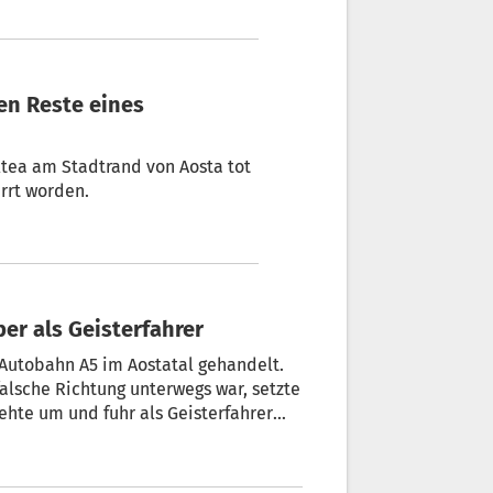
altea am Stadtrand von Aosta tot
rrt worden.
per als Geisterfahrer
 Autobahn A5 im Aostatal gehandelt.
alsche Richtung unterwegs war, setzte
ehte um und fuhr als Geisterfahrer
hnpolizei stoppte den
afe zwischen 2046 und 8186 Euro, den
rd für 3 Monate beschlagnahmt.