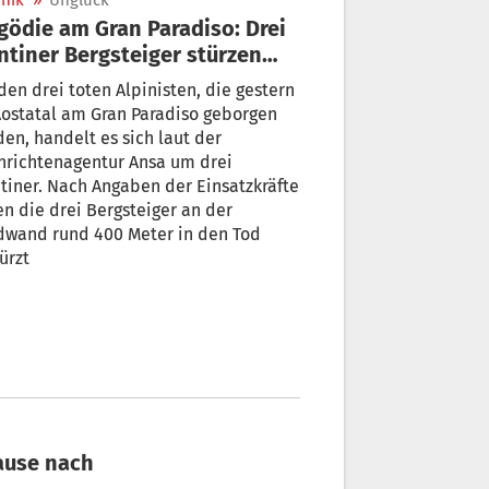
nik
»
Unglück
gödie am Gran Paradiso: Drei
ntiner Bergsteiger stürzen
 Meter in den Tod
den drei toten Alpinisten, die gestern
ostatal am Gran Paradiso geborgen
en, handelt es sich laut der
hrichtenagentur Ansa um drei
tiner. Nach Angaben der Einsatzkräfte
n die drei Bergsteiger an der
dwand rund 400 Meter in den Tod
ürzt
Hause nach