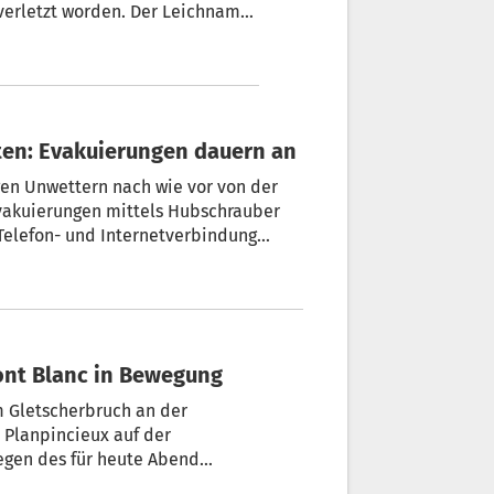
 verletzt worden. Der Leichnam
emeinsam mit der Feuerwehr
ten: Evakuierungen dauern an
gen Unwettern nach wie vor von der
vakuierungen mittels Hubschrauber
Telefon- und Internetverbindung
den.
ont Blanc in Bewegung
 Gletscherbruch an der
 Planpincieux auf der
wegen des für heute Abend