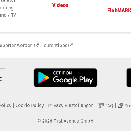
iteratur
Videos
ildung
FlohMAR
ino / TV
reporter werden
Tourentipps
Policy
|
Cookie Policy
|
Privacy Einstellungen
|
|
FAQ
Pu
2
©
2026
First Avenue GmbH