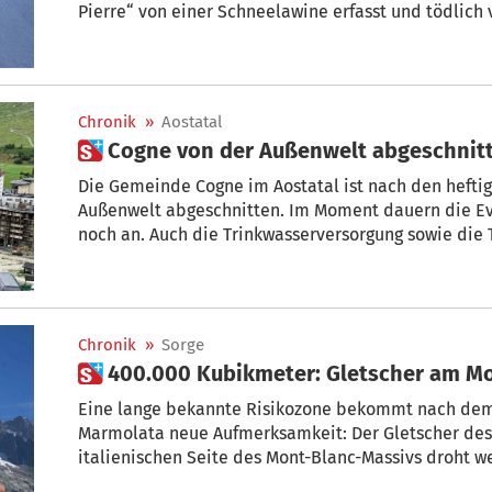
Pierre“ von einer Schneelawine erfasst und tödlich
wurde vom Lawinenrettungsdienst des Aostatals g
geborgen.
Chronik
»
Aostatal
 Cogne von der Außenwelt abgeschnit
Die Gemeinde Cogne im Aostatal ist nach den hefti
Außenwelt abgeschnitten. Im Moment dauern die E
noch an. Auch die Trinkwasserversorgung sowie die 
sollen so schnell wie möglich wiederhergestellt wer
Chronik
»
Sorge
 400.000 Kubikmeter: Gletscher am M
Eine lange bekannte Risikozone bekommt nach dem
Marmolata neue Aufmerksamkeit: Der Gletscher des
italienischen Seite des Mont-Blanc-Massivs droht 
erwarteten Sturms abzustürzen.