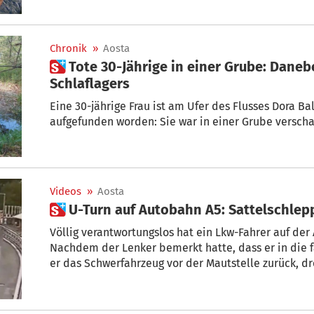
Chronik
»
Aosta
 Tote 30-Jährige in einer Grube: Daneben Reste eines
Schlaflagers
Eine 30-jährige Frau ist am Ufer des Flusses Dora B
aufgefunden worden: Sie war in einer Grube verscha
Videos
»
Aosta
 U-Turn auf Autobahn A5: Sattelschlep
Völlig verantwortungslos hat ein Lkw-Fahrer auf der
Nachdem der Lenker bemerkt hatte, dass er in die f
er das Schwerfahrzeug vor der Mautstelle zurück, dr
rund einen Kilometer auf der Autobahn. Die Autoba
Sattelschlepper, dem Fahrer droht eine saftige Str
Führerschein muss er abgeben und das Fahrzeug wi