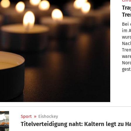
Chro
Tra
Tre
400
Bei 
im A
wurd
Nac
Tren
ware
Nor
gest
Sport
»
Eishockey
Titelverteidigung naht: Kaltern legt zu 