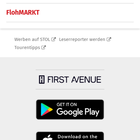
FlohMARKT
Werben auf STOL
Leserreporter werden
Tourentipps