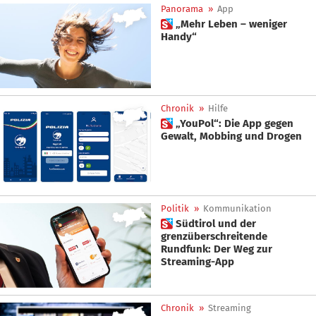
Panorama
»
App
 „Mehr Leben – weniger
Handy“
Chronik
»
Hilfe
 „YouPol“: Die App gegen
Gewalt, Mobbing und Drogen
Politik
»
Kommunikation
 Südtirol und der
grenzüberschreitende
Rundfunk: Der Weg zur
Streaming-App
Chronik
»
Streaming