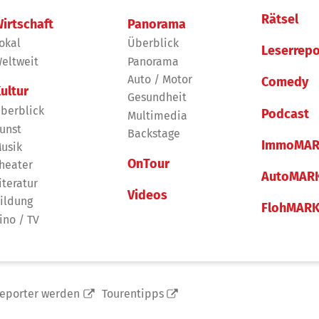
Rätsel
irtschaft
Panorama
okal
Überblick
Leserrepo
eltweit
Panorama
Auto / Motor
Comedy
ultur
Gesundheit
berblick
Podcast
Multimedia
unst
Backstage
ImmoMAR
usik
OnTour
heater
AutoMAR
iteratur
Videos
ildung
FlohMAR
ino / TV
reporter werden
Tourentipps