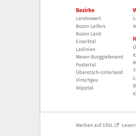
Bezirke
W
Landesweit
L
Bozen Leifers
W
Bozen Land
K
Eisacktal
Ü
Ladinien
K
Meran-Burggrafenamt
M
Pustertal
T
Überetsch-Unterland
L
Vinschgau
B
Wipptal
K
Werben auf STOL
Leser