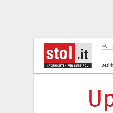
Bezir
Up