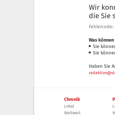
Wir konn
die Sie
Fehlercode:
Was können 
Sie könne
Sie könne
Haben Sie A
redaktion@sto
Chronik
P
Lokal
L
Weltweit
W