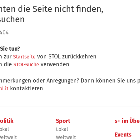
ten die Seite nicht finden,
 suchen
 404
Sie tun?
n zur
von STOL zurückkehren
Startseite
n die
verwenden
STOL-Suche
nmerkungen oder Anregungen? Dann können Sie uns p
kontaktieren
l.it
olitik
Sport
s+ im Übe
okal
Lokal
Events
eltweit
Weltweit