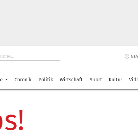
🕙 NE
ke
Chronik
Politik
Wirtschaft
Sport
Kultur
Vid
s!