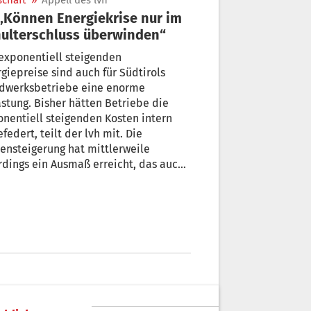
schaft
»
Appell des lvh
ulterschluss überwinden“
exponentiell steigenden
giepreise sind auch für Südtirols
dwerksbetriebe eine enorme
stung. Bisher hätten Betriebe die
nentiell steigenden Kosten intern
federt, teilt der lvh mit. Die
ensteigerung hat mittlerweile
rdings ein Ausmaß erreicht, das auch
Betriebe längst nicht mehr tragbar ist.