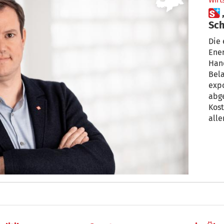
Wirt
 „Können Energiekrise nur im
Sch
Die 
Ener
Han
Bela
expo
abge
Kost
alle
für 