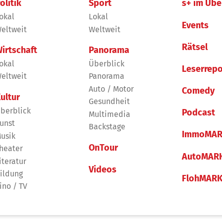
olitik
Sport
s+ im Übe
okal
Lokal
Events
eltweit
Weltweit
Rätsel
irtschaft
Panorama
okal
Überblick
Leserrepo
eltweit
Panorama
Auto / Motor
Comedy
ultur
Gesundheit
berblick
Podcast
Multimedia
unst
Backstage
ImmoMAR
usik
OnTour
heater
AutoMAR
iteratur
Videos
ildung
FlohMAR
ino / TV