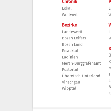
Chronik
P
Lokal
L
Weltweit
W
Bezirke
W
Landesweit
L
Bozen Leifers
W
Bozen Land
K
Eisacktal
Ü
Ladinien
K
Meran-Burggrafenamt
M
Pustertal
T
Überetsch-Unterland
L
Vinschgau
B
Wipptal
K