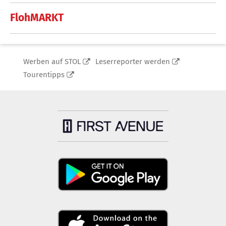
FlohMARKT
Werben auf STOL
Leserreporter werden
Tourentipps