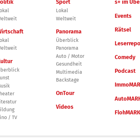
olitik
Sport
s+ im Übe
okal
Lokal
Events
eltweit
Weltweit
Rätsel
irtschaft
Panorama
okal
Überblick
Leserrepo
eltweit
Panorama
Auto / Motor
Comedy
ultur
Gesundheit
berblick
Podcast
Multimedia
unst
Backstage
ImmoMAR
usik
OnTour
heater
AutoMAR
iteratur
Videos
ildung
FlohMAR
ino / TV