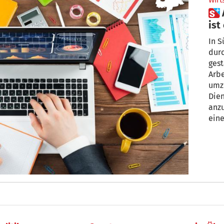
Wirt
 Arbeitsämter: „Mehr Personal
ist
In S
durc
gest
Arbe
umzu
Die
anzubieten, 
ein