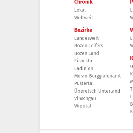
Chronik
P
Lokal
L
Weltweit
W
Bezirke
W
Landesweit
L
Bozen Leifers
W
Bozen Land
K
Eisacktal
Ü
Ladinien
K
Meran-Burggrafenamt
M
Pustertal
T
Überetsch-Unterland
L
Vinschgau
B
Wipptal
K