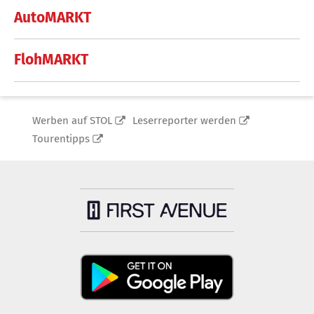
AutoMARKT
FlohMARKT
Werben auf STOL
Leserreporter werden
Tourentipps