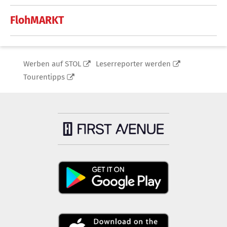
FlohMARKT
Werben auf STOL
Leserreporter werden
Tourentipps