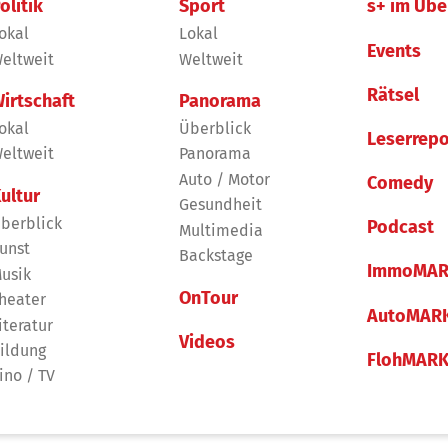
olitik
Sport
s+ im Übe
okal
Lokal
Events
eltweit
Weltweit
Rätsel
irtschaft
Panorama
okal
Überblick
Leserrepo
eltweit
Panorama
Auto / Motor
Comedy
ultur
Gesundheit
berblick
Podcast
Multimedia
unst
Backstage
ImmoMAR
usik
OnTour
heater
AutoMAR
iteratur
Videos
ildung
FlohMAR
ino / TV