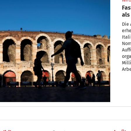
Wirt
Fas
als
Die 
erhe
Ital
Nomi
Auf
orga
Mill
Arbe
Eur
bei.