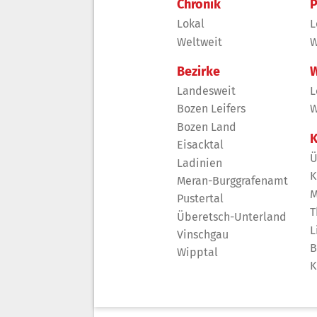
Chronik
P
Lokal
L
Weltweit
W
Bezirke
W
Landesweit
L
Bozen Leifers
W
Bozen Land
K
Eisacktal
Ü
Ladinien
K
Meran-Burggrafenamt
M
Pustertal
T
Überetsch-Unterland
L
Vinschgau
B
Wipptal
K