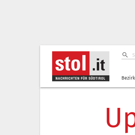
Bezir
Up