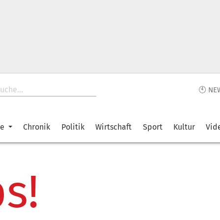
🕙 NE
ke
Chronik
Politik
Wirtschaft
Sport
Kultur
Vid
s!