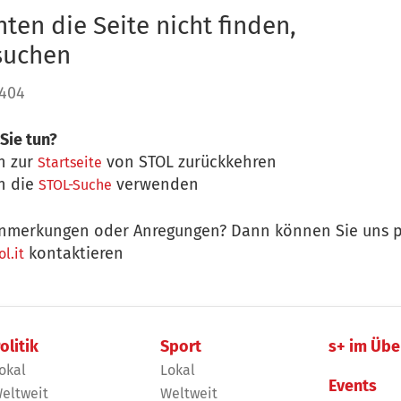
ten die Seite nicht finden,
 suchen
 404
Sie tun?
n zur
von STOL zurückkehren
Startseite
n die
verwenden
STOL-Suche
nmerkungen oder Anregungen? Dann können Sie uns p
kontaktieren
l.it
olitik
Sport
s+ im Übe
okal
Lokal
Events
eltweit
Weltweit