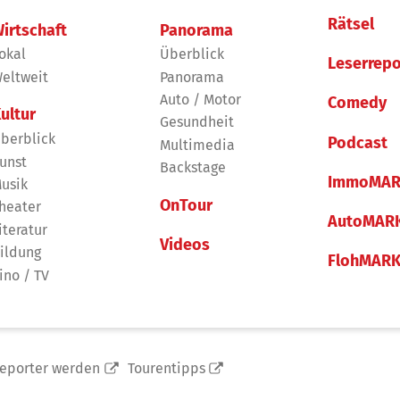
Rätsel
irtschaft
Panorama
okal
Überblick
Leserrepo
eltweit
Panorama
Auto / Motor
Comedy
ultur
Gesundheit
berblick
Podcast
Multimedia
unst
Backstage
ImmoMAR
usik
OnTour
heater
AutoMAR
iteratur
Videos
ildung
FlohMAR
ino / TV
reporter werden
Tourentipps