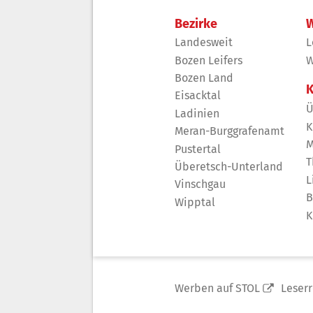
Bezirke
W
Landesweit
L
Bozen Leifers
W
Bozen Land
K
Eisacktal
Ü
Ladinien
K
Meran-Burggrafenamt
M
Pustertal
T
Überetsch-Unterland
L
Vinschgau
B
Wipptal
K
Werben auf STOL
Leser