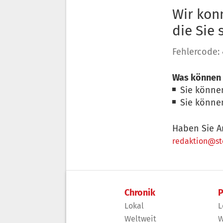
Wir konn
die Sie
Fehlercode:
Was können 
Sie könne
Sie könne
Haben Sie A
redaktion@sto
Chronik
P
Lokal
L
Weltweit
W