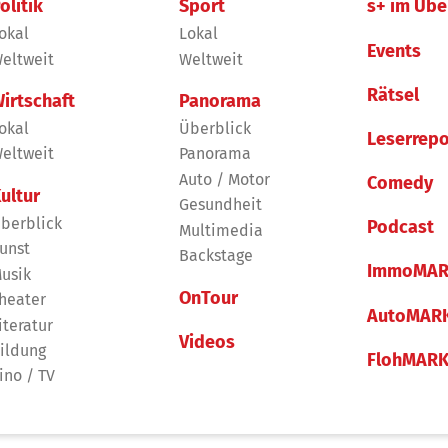
olitik
Sport
s+ im Übe
okal
Lokal
Events
eltweit
Weltweit
Rätsel
irtschaft
Panorama
okal
Überblick
Leserrepo
eltweit
Panorama
Auto / Motor
Comedy
ultur
Gesundheit
berblick
Podcast
Multimedia
unst
Backstage
ImmoMAR
usik
OnTour
heater
AutoMAR
iteratur
Videos
ildung
FlohMAR
ino / TV