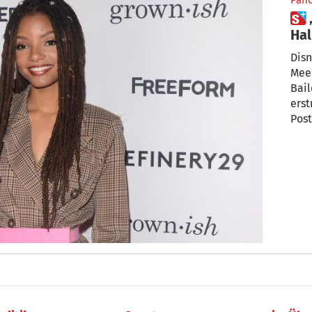
Pan
 „Arielle“-Realverfilmung:
Hal
als
Disn
Meer
Bail
erst
Post