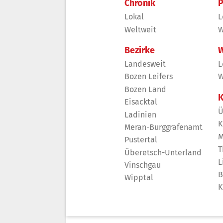
Chronik
P
Lokal
L
Weltweit
W
Bezirke
W
Landesweit
L
Bozen Leifers
W
Bozen Land
K
Eisacktal
Ü
Ladinien
K
Meran-Burggrafenamt
M
Pustertal
T
Überetsch-Unterland
L
Vinschgau
B
Wipptal
K