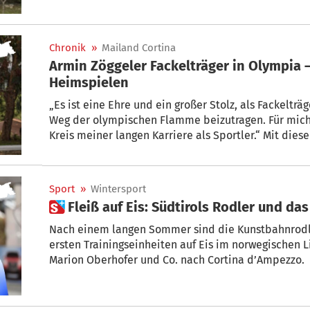
Chronik
»
Mailand Cortina
Armin Zöggeler Fackelträger in Olympia –
Heimspielen
„Es ist eine Ehre und ein großer Stolz, als Fackeltr
Weg der olympischen Flamme beizutragen. Für mich 
Kreis meiner langen Karriere als Sportler.“ Mit die
Zöggeler seine Eindrücke am Tag der feierlichen E
Flamme. Die Zeremonie fand am gestrigen Mittwoch 
die Olympischen Spiele vor fast 3000 Jahren entsta
Sport
»
Wintersport
 Fleiß auf Eis: Südtirols Rodler und da
Nach einem langen Sommer sind die Kunstbahnrodle
ersten Trainingseinheiten auf Eis im norwegischen L
Marion Oberhofer und Co. nach Cortina d’Ampezzo.