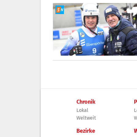
Chronik
P
Lokal
L
Weltweit
W
Bezirke
W