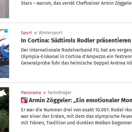
Stars – warum, das verrät Cheftrainer Armin Zöggeler
Sport
»
Wintersport
In Cortina: Südtirols Rodler präsentiere
Der Internationale Rodelverband FIL hat am verg
Olympia-Eiskanal in Cortina d’Ampezzo ein Testrenn
Generalprobe fuhr das heimische Doppel Andrea Vöt
Herren-Doppel kamen Emanuel Rieder/Simon Kainzwa
hatte Dominik Fischnaller wegen Nackenschmerzen au
dennoch guter Dinge, während Verena Hofer und San
Damen das Testrennen auf den Plätzen 6 und 7 bee
Panorama
»
Fackelträger
Kamera vorort und hat die Südtiroler Kufen-Stars be
 Armin Zöggeler: „Ein emotionaler M
Er war die Nummer drei von exakt 10.001: Rodel-Iko
war einer der Ersten, mit dem das olympische Feuer 
mit Tränen, Tradition und dunklen Wolken begonnen
Mailand endet.