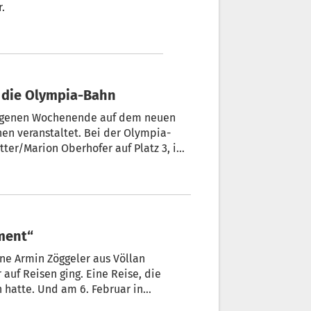
.
n die Olympia-Bahn
angenen Wochenende auf dem neuen
en veranstaltet. Bei der Olympia-
ter/Marion Oberhofer auf Platz 3, im
ldner auf Rang 5. Im Einsitzer
f einen Start verzichtet, ist aber
dra Robatscher im Einsitzer der
ndeten. SportNews war mit der
gleitet.
oment“
ne Armin Zöggeler aus Völlan
auf Reisen ging. Eine Reise, die
 hatte. Und am 6. Februar in