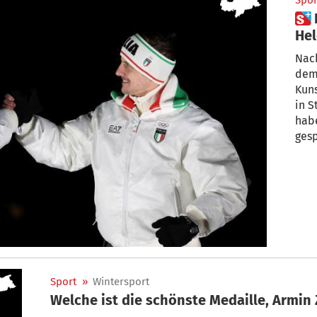
Spor
 Der Alltag hat die Olympia-
Hel
Nach
dem 
Kun
in S
habe
ges
Sport
»
Wintersport
Welche ist die schönste Medaille, Armin