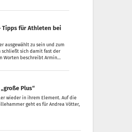
 Tipps für Athleten bei
äger ausgewählt zu sein und zum
schließt sich damit fast der
sen Worten beschreibt Armin
ntzündung der olympischen
im antiken Olympia statt, wo
nden sind.
s „große Plus“
r wieder in ihrem Element. Auf die
illehammer geht es für Andrea Vötter,