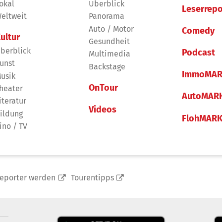
okal
Überblick
Leserrepo
eltweit
Panorama
Auto / Motor
Comedy
ultur
Gesundheit
berblick
Podcast
Multimedia
unst
Backstage
ImmoMAR
usik
OnTour
heater
AutoMAR
iteratur
Videos
ildung
FlohMAR
ino / TV
reporter werden
Tourentipps