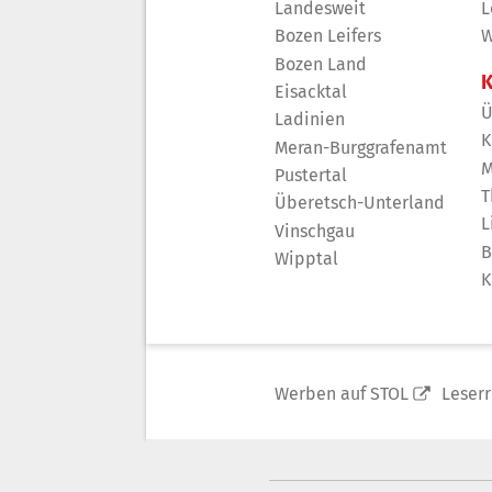
Landesweit
L
Bozen Leifers
W
Bozen Land
K
Eisacktal
Ü
Ladinien
K
Meran-Burggrafenamt
M
Pustertal
T
Überetsch-Unterland
L
Vinschgau
B
Wipptal
K
Werben auf STOL
Leser