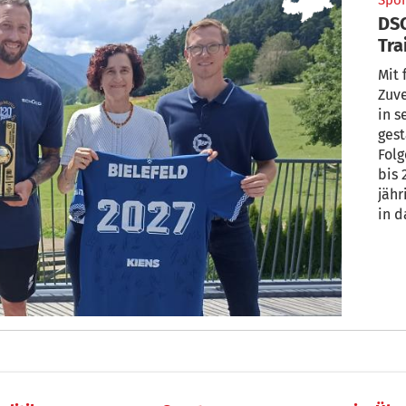
Spor
DSC
Tra
Mit 
Zuve
in s
gestartet und d
Folg
bis 
jähr
in d
den 
Gesc
und 
Erw