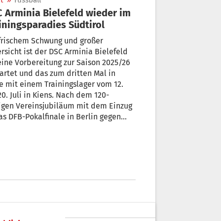
t
»
Fussball
 Arminia Bielefeld wieder im
iningsparadies Südtirol
frischem Schwung und großer
rsicht ist der DSC Arminia Bielefeld
eine Vorbereitung zur Saison 2025/26
as zum dritten Mal in
e mit einem Trainingslager vom 12.
20. Juli in Kiens. Nach dem 120-
igen Vereinsjubiläum mit dem Einzug
as DFB-Pokalfinale in Berlin gegen
VfB Stuttgart als größtem Erfolg der
hichte, zudem als Drittligameister
Westfalenpokalsieger sind die
artungen hoch.