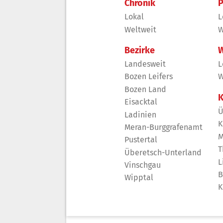
Chronik
P
Lokal
L
Weltweit
W
Bezirke
W
Landesweit
L
Bozen Leifers
W
Bozen Land
K
Eisacktal
Ü
Ladinien
K
Meran-Burggrafenamt
M
Pustertal
T
Überetsch-Unterland
L
Vinschgau
B
Wipptal
K