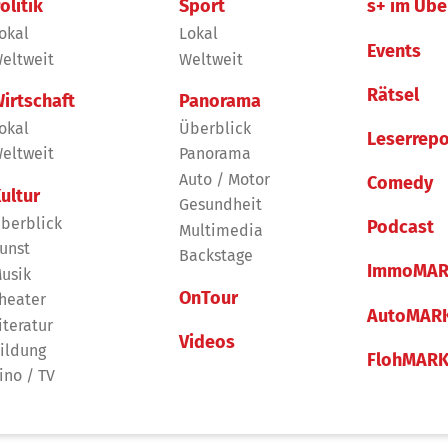
olitik
Sport
s+ im Übe
okal
Lokal
Events
eltweit
Weltweit
Rätsel
irtschaft
Panorama
okal
Überblick
Leserrepo
eltweit
Panorama
Auto / Motor
Comedy
ultur
Gesundheit
berblick
Podcast
Multimedia
unst
Backstage
ImmoMAR
usik
OnTour
heater
AutoMAR
iteratur
Videos
ildung
FlohMAR
ino / TV