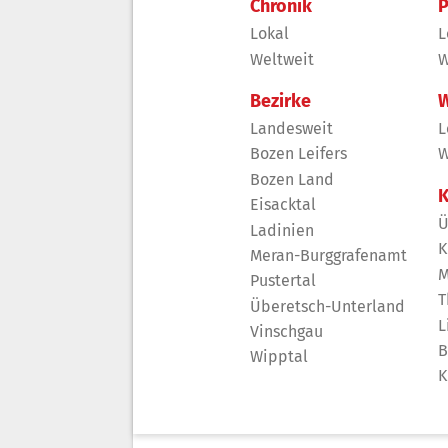
Chronik
P
Lokal
L
Weltweit
W
Bezirke
W
Landesweit
L
Bozen Leifers
W
Bozen Land
K
Eisacktal
Ü
Ladinien
K
Meran-Burggrafenamt
M
Pustertal
T
Überetsch-Unterland
L
Vinschgau
B
Wipptal
K