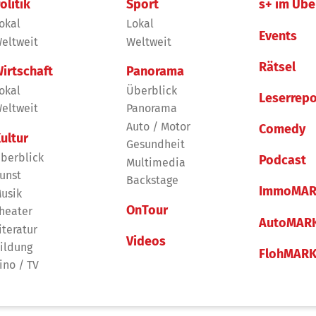
olitik
Sport
s+ im Übe
okal
Lokal
Events
eltweit
Weltweit
Rätsel
irtschaft
Panorama
okal
Überblick
Leserrepo
eltweit
Panorama
Auto / Motor
Comedy
ultur
Gesundheit
berblick
Podcast
Multimedia
unst
Backstage
ImmoMAR
usik
OnTour
heater
AutoMAR
iteratur
Videos
ildung
FlohMAR
ino / TV