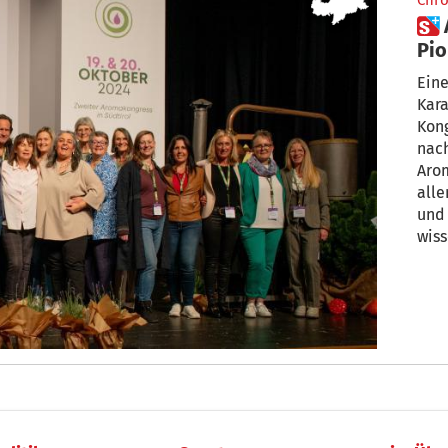
Chro
 Aromatherapie: Eppaner
Pio
nac
Eine
Kara
Kon
nach
Arom
alle
und
wiss
unt