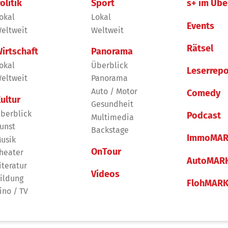
olitik
Sport
s+ im Übe
okal
Lokal
Events
eltweit
Weltweit
Rätsel
irtschaft
Panorama
okal
Überblick
Leserrepo
eltweit
Panorama
Auto / Motor
Comedy
ultur
Gesundheit
berblick
Podcast
Multimedia
unst
Backstage
ImmoMAR
usik
OnTour
heater
AutoMAR
iteratur
Videos
ildung
FlohMAR
ino / TV