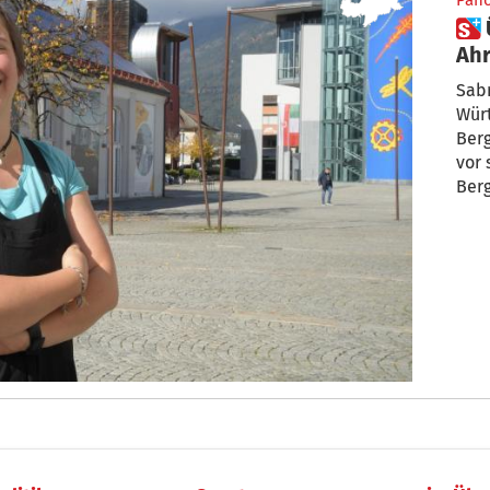
Pan
 Über die Milchstraße auf den
Ahr
Sabrina
Württember
Bergb
vor s
Ber