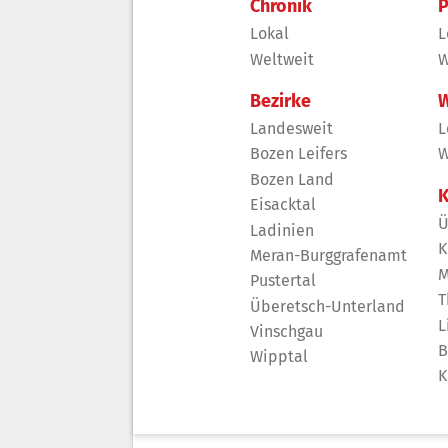
Chronik
P
Lokal
L
Weltweit
W
Bezirke
W
Landesweit
L
Bozen Leifers
W
Bozen Land
K
Eisacktal
Ü
Ladinien
K
Meran-Burggrafenamt
M
Pustertal
T
Überetsch-Unterland
L
Vinschgau
B
Wipptal
K