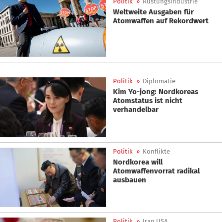
Politik
»
Rüstungsindustrie
Weltweite Ausgaben für
Atomwaffen auf Rekordwert
Politik
»
Diplomatie
Kim Yo-jong: Nordkoreas
Atomstatus ist nicht
verhandelbar
Politik
»
Konflikte
Nordkorea will
Atomwaffenvorrat radikal
ausbauen
Politik
»
Iran USA