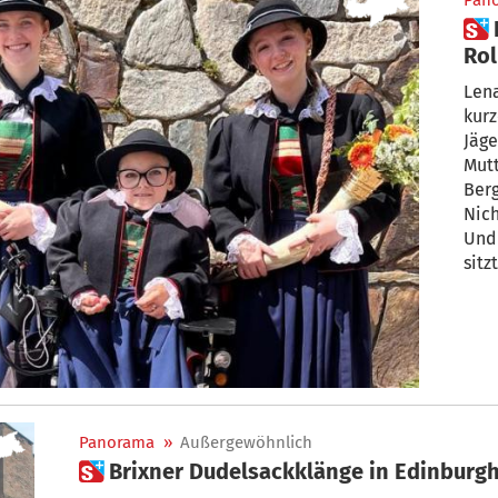
Pan
 Lena sitzt seit ihrer Geburt im
Rol
Ma
Lena 
kurz
Jäge
Mutt
Berg
Nic
Und
sitz
Panorama
»
Außergewöhnlich
 Brixner Dudelsackklänge in Edinburg