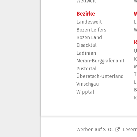
Weltweit
W
Bezirke
W
Landesweit
L
Bozen Leifers
W
Bozen Land
K
Eisacktal
Ü
Ladinien
K
Meran-Burggrafenamt
M
Pustertal
T
Überetsch-Unterland
L
Vinschgau
B
Wipptal
K
Werben auf STOL
Leser