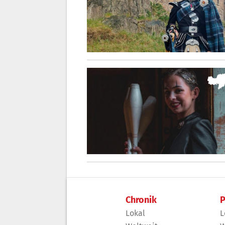
Chronik
P
Lokal
L