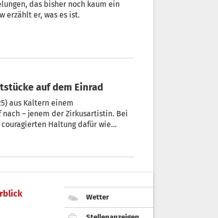
elungen, das bisher noch kaum ein
. In einem Interview erzählt er, was es ist.
unststücke auf dem Einrad
25) aus Kaltern einem
ach – jenem der Zirkusartistin. Bei
 couragierten Haltung dafür wie
rblick
Wetter
Stellenanzeigen