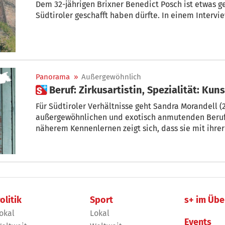
Dem 32-jährigen Brixner Benedict Posch ist etwas g
Südtiroler geschafft haben dürfte
Panorama
»
Außergewöhnlich
 Beruf: Zirkusartistin, Spezialität: K
Für Südtiroler Verhältnisse geht Sandra Morandell (
außergewöhnlichen und exotisch anmutenden Beruf n
näherem Kennenlernen zeigt sich, dass sie mit ihrer
gemacht ist.
olitik
Sport
s+ im Übe
okal
Lokal
Events