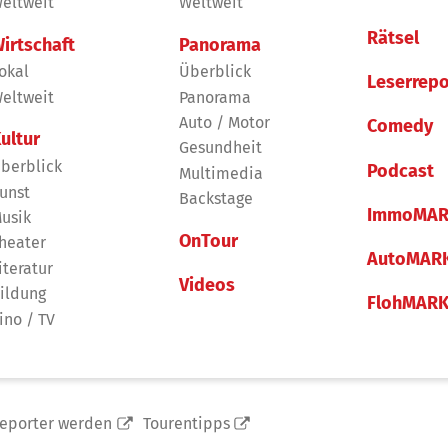
eltweit
Weltweit
Rätsel
irtschaft
Panorama
okal
Überblick
Leserrepo
eltweit
Panorama
Auto / Motor
Comedy
ultur
Gesundheit
berblick
Podcast
Multimedia
unst
Backstage
ImmoMAR
usik
OnTour
heater
AutoMAR
iteratur
Videos
ildung
FlohMAR
ino / TV
reporter werden
Tourentipps