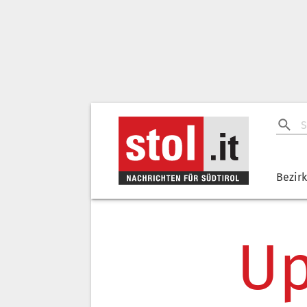
Bezir
Up