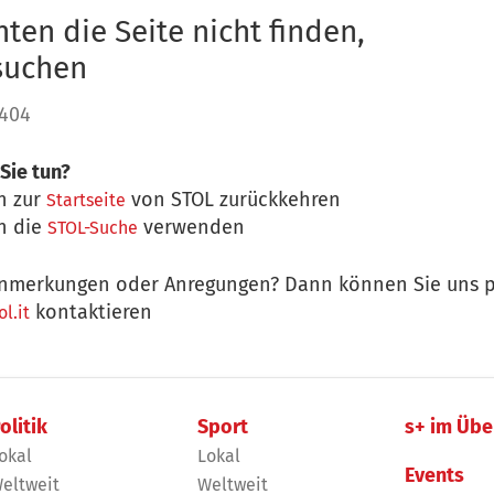
ten die Seite nicht finden,
 suchen
 404
Sie tun?
n zur
von STOL zurückkehren
Startseite
n die
verwenden
STOL-Suche
nmerkungen oder Anregungen? Dann können Sie uns p
kontaktieren
l.it
olitik
Sport
s+ im Übe
okal
Lokal
Events
eltweit
Weltweit