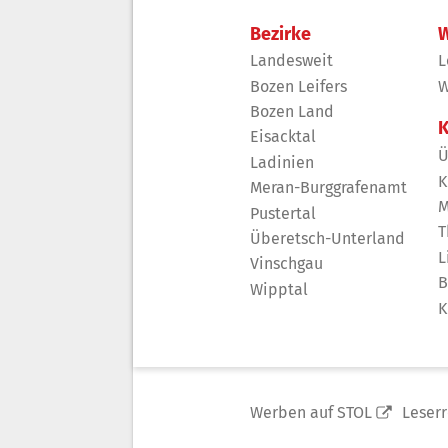
Bezirke
W
Landesweit
L
Bozen Leifers
W
Bozen Land
K
Eisacktal
Ü
Ladinien
K
Meran-Burggrafenamt
M
Pustertal
T
Überetsch-Unterland
L
Vinschgau
B
Wipptal
K
Werben auf STOL
Leser