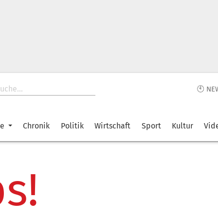
🕙 NE
ke
Chronik
Politik
Wirtschaft
Sport
Kultur
Vid
s!