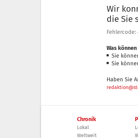
Wir konn
die Sie
Fehlercode:
Was können 
Sie könne
Sie könne
Haben Sie A
redaktion@sto
Chronik
P
Lokal
L
Weltweit
W