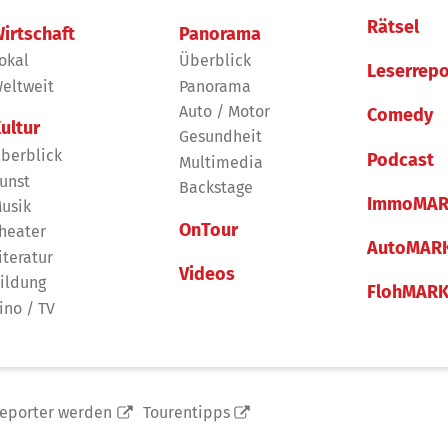
Rätsel
irtschaft
Panorama
okal
Überblick
Leserrepo
eltweit
Panorama
Auto / Motor
Comedy
ultur
Gesundheit
berblick
Podcast
Multimedia
unst
Backstage
ImmoMAR
usik
OnTour
heater
AutoMAR
iteratur
Videos
ildung
FlohMAR
ino / TV
reporter werden
Tourentipps