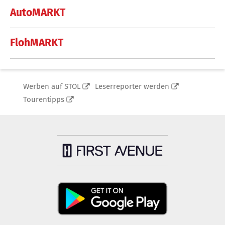
AutoMARKT
FlohMARKT
Werben auf STOL
Leserreporter werden
Tourentipps