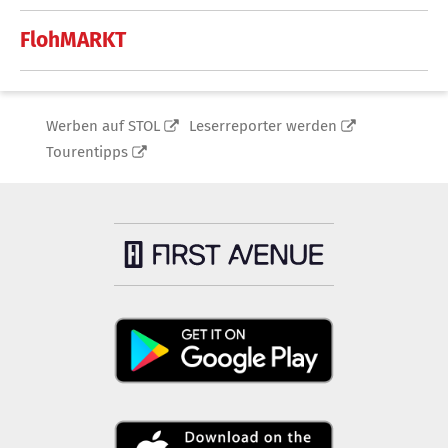
FlohMARKT
Werben auf STOL
Leserreporter werden
Tourentipps