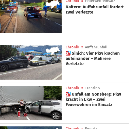
Chronik
»
Feuerwehreinsatz
Kaltern: Auffahrunfall fordert
zwei Verletzte
Chronik
»
Auffahrunfall
 Sinich: Vier Pkw krachen
aufeinander – Mehrere
Verletzte
Chronik
»
Trentino
 Unfall am Nonsberg: Pkw
kracht in Lkw – Zwei
Feuerwehren im Einsatz
Chronik
»
Einsatz