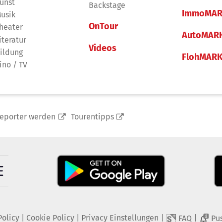
unst
Backstage
ImmoMAR
usik
OnTour
heater
AutoMAR
iteratur
Videos
ildung
FlohMAR
ino / TV
reporter werden
Tourentipps
Policy
|
Cookie Policy
|
Privacy Einstellungen
|
|
FAQ
Pu
2