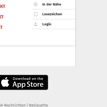
In der Nähe
KT
Lesezeichen
KT
Login
KT
|
sh-Nachrichten
Netiquette