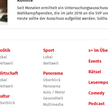
Seit Monaten ermittelt ein Untersuchungsausschuss
Wahlkampfspenden, die im Jahr 2018 an die SVP u
Heute sollte der Ausschuss aufgelöst werden. Sollte.
angekündigt, aber es gibt einen Stolperstein.
olitik
Sport
s+ im Übe
okal
Lokal
Events
eltweit
Weltweit
Rätsel
irtschaft
Panorama
okal
Überblick
Leserrepo
eltweit
Panorama
Auto / Motor
Comedy
ultur
Gesundheit
berblick
Podcast
Multimedia