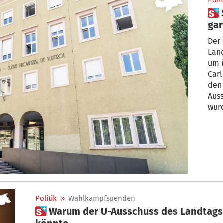
Polit
 Spendenausschuss: Vorerst
gar
Der
Land
um 
Carl
den 
Aus
wurd
Politik
»
Wahlkampfspenden
 Warum der U-Ausschuss des Landtags doch noch weiterleben
könnte