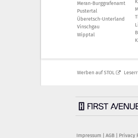
K
Meran-Burggrafenamt
M
Pustertal
T
Überetsch-Unterland
L
Vinschgau
B
Wipptal
K
Werben auf STOL
Leser
Impressum
|
AGB
|
Privacy 