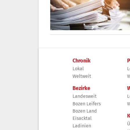
Chronik
P
Lokal
L
Weltweit
W
Bezirke
W
Landesweit
L
Bozen Leifers
W
Bozen Land
K
Eisacktal
Ü
Ladinien