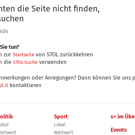
ten die Seite nicht finden,
 suchen
 404
Sie tun?
n zur
von STOL zurückkehren
Startseite
n die
verwenden
STOL-Suche
nmerkungen oder Anregungen? Dann können Sie uns p
kontaktieren
l.it
olitik
Sport
s+ im Übe
okal
Lokal
Events
eltweit
Weltweit