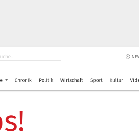
🕙 NE
ke
Chronik
Politik
Wirtschaft
Sport
Kultur
Vid
s!