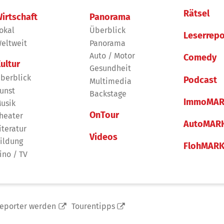
Rätsel
irtschaft
Panorama
okal
Überblick
Leserrepo
eltweit
Panorama
Auto / Motor
Comedy
ultur
Gesundheit
berblick
Podcast
Multimedia
unst
Backstage
ImmoMAR
usik
OnTour
heater
AutoMAR
iteratur
Videos
ildung
FlohMAR
ino / TV
reporter werden
Tourentipps