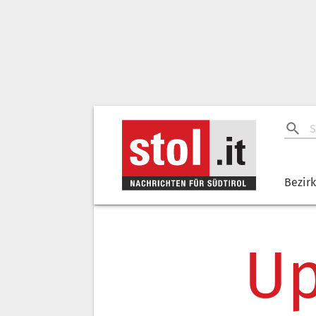
Bezir
Up