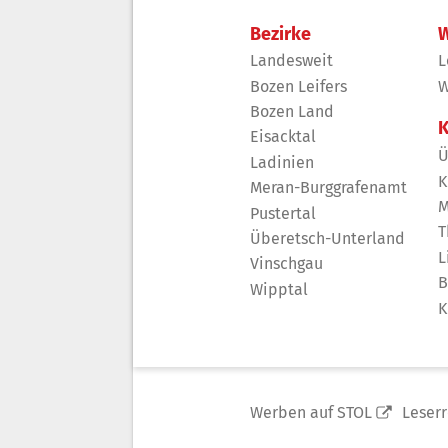
Bezirke
W
Landesweit
L
Bozen Leifers
W
Bozen Land
K
Eisacktal
Ü
Ladinien
K
Meran-Burggrafenamt
M
Pustertal
T
Überetsch-Unterland
L
Vinschgau
B
Wipptal
K
Werben auf STOL
Leser