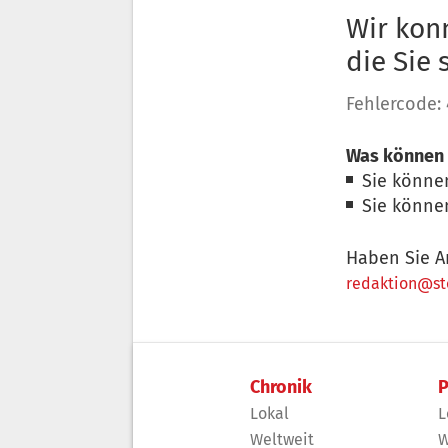
Wir konn
die Sie
Fehlercode:
Was können 
Sie könne
Sie könne
Haben Sie A
redaktion@sto
Chronik
P
Lokal
L
Weltweit
W