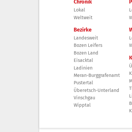
Chronik
P
Lokal
L
Weltweit
W
Bezirke
W
Landesweit
L
Bozen Leifers
W
Bozen Land
K
Eisacktal
Ü
Ladinien
K
Meran-Burggrafenamt
M
Pustertal
T
Überetsch-Unterland
L
Vinschgau
B
Wipptal
K