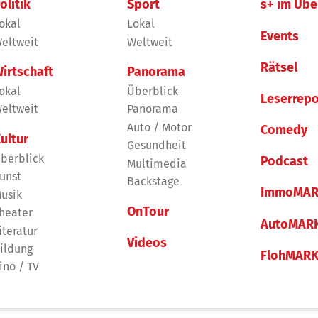
olitik
Sport
s+ im Übe
okal
Lokal
Events
eltweit
Weltweit
Rätsel
irtschaft
Panorama
okal
Überblick
Leserrepo
eltweit
Panorama
Auto / Motor
Comedy
ultur
Gesundheit
berblick
Podcast
Multimedia
unst
Backstage
ImmoMAR
usik
OnTour
heater
AutoMAR
iteratur
Videos
ildung
FlohMAR
ino / TV