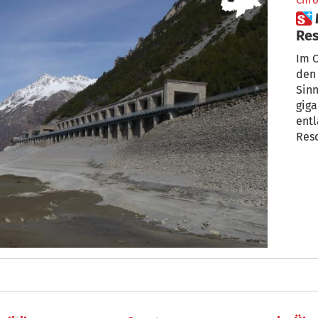
Chro
 Megaprojekt – Am
Res
in 
Im O
den 
Sinn
giga
entl
Res